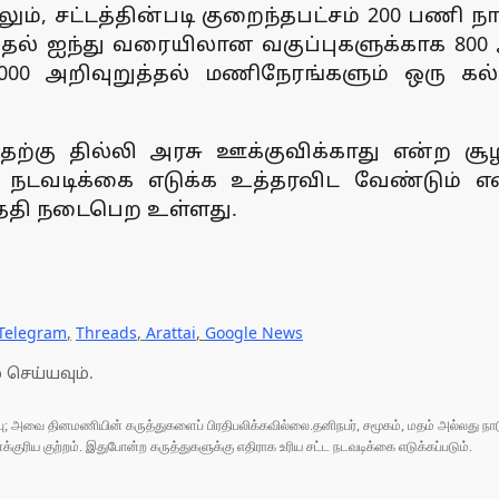
ம், சட்டத்தின்படி குறைந்தபட்சம் 200 பணி
ுதல் ஐந்து வரையிலான வகுப்புகளுக்காக 800
1,000 அறிவுறுத்தல் மணிநேரங்களும் ஒரு கல
்கு தில்லி அரசு ஊக்குவிக்காது என்ற சூ
ு நடவடிக்கை எடுக்க உத்தரவிட வேண்டும் என்
தேதி நடைபெற உள்ளது.
Telegram
,
Threads
,
Arattai
,
Google News
 செய்யவும்.
ுப்பு; அவை தினமணியின் கருத்துகளைப் பிரதிபலிக்கவில்லை.தனிநபர், சமூகம், மதம் அல்லது
ரிய குற்றம். இதுபோன்ற கருத்துகளுக்கு எதிராக உரிய சட்ட நடவடிக்கை எடுக்கப்படும்.