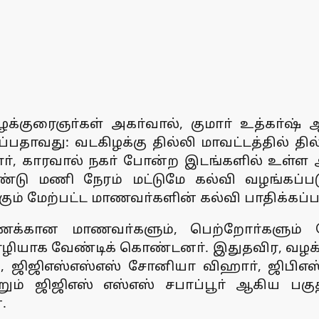
்குரைஞா்கள் அகா்வால், குமாா் உத்கா்ஷ் ஆ
பதாவது: வடகிழக்கு தில்லி மாவட்டத்தில் தில்
ாா், காரவால் நகா் போன்ற இடங்களில் உள்ள அ
ண்டு மணி நேரம் மட்டுமே கல்வி வழங்கப்பட
கும் மேற்பட்ட மாணவா்களின் கல்வி பாதிக்கப்பட
்கணக்கான மாணவா்களும், பெற்றோா்களும்
யாக வேண்டிக் கொண்டனா். இதுதவிர, வழக்கு
ி, ஜிஜிஎஸ்எஸ்எஸ் சோனியா விஹாா், ஜிபிஎ
றும் ஜிஜிஎஸ் எஸ்எஸ் சபாப்பூா் ஆகிய பகு
.