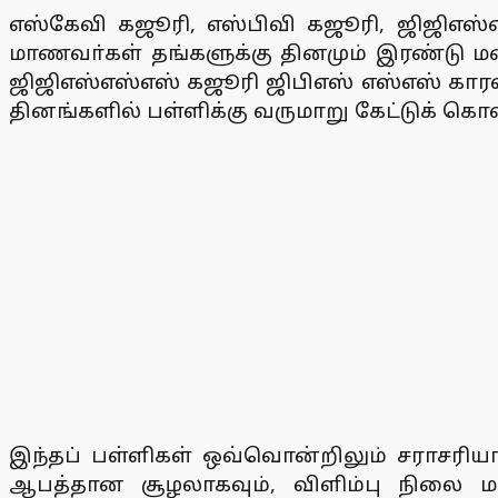
எஸ்கேவி கஜூரி, எஸ்பிவி கஜூரி, ஜிஜிஎஸ
மாணவா்கள் தங்களுக்கு தினமும் இரண்டு மணி
ஜிஜிஎஸ்எஸ்எஸ் கஜூரி ஜிபிஎஸ் எஸ்எஸ் காரவ
தினங்களில் பள்ளிக்கு வருமாறு கேட்டுக் கொள
இந்தப் பள்ளிகள் ஒவ்வொன்றிலும் சராசரியா
ஆபத்தான சூழலாகவும், விளிம்பு நிலை ம