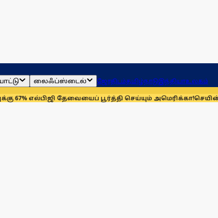
ாட்டு
லைஃப்ஸ்டைல்
ஜோதிடம்
தமிழ்நாடு
இந்தியா
உலகம்
்பிஜி தேவையைப் பூர்த்தி செய்யும் அமெரிக்கா!
செயின்ட் லூயிஸ் ரே