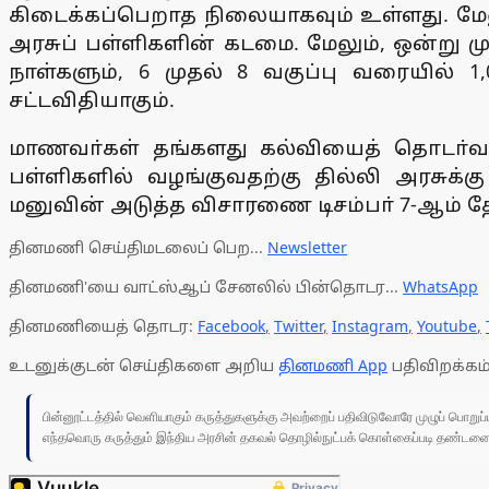
கிடைக்கப்பெறாத நிலையாகவும் உள்ளது. மேலு
அரசுப் பள்ளிகளின் கடமை. மேலும், ஒன்று ம
நாள்களும், 6 முதல் 8 வகுப்பு வரையில் 
சட்டவிதியாகும்.
மாணவா்கள் தங்களது கல்வியைத் தொடா்வதற
பள்ளிகளில் வழங்குவதற்கு தில்லி அரசுக்க
மனுவின் அடுத்த விசாரணை டிசம்பா் 7-ஆம் 
தினமணி செய்திமடலைப் பெற...
Newsletter
தினமணி'யை வாட்ஸ்ஆப் சேனலில் பின்தொடர...
WhatsApp
தினமணியைத் தொடர:
Facebook
,
Twitter
,
Instagram
,
Youtube
,
உடனுக்குடன் செய்திகளை அறிய
தினமணி App
பதிவிறக்கம்
பின்னூட்டத்தில் வெளியாகும் கருத்துகளுக்கு அவற்றைப் பதிவிடுவோரே முழுப் பொற
எந்தவொரு கருத்தும் இந்திய அரசின் தகவல் தொழில்நுட்பக் கொள்கைப்படி தண்டனைக்கு