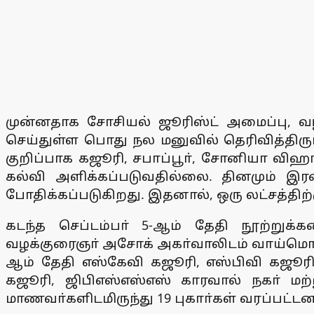
முன்னதாக சோசியல் ஜூரிஸ்ட் அமைப்பு, வழக
செய்துள்ள பொது நல மனுவில் தெரிவித்திருப்
குறிப்பாக கஜூரி, சபாப்பூா், சோனியா விஹ
கல்வி அளிக்கப்படுவதில்லை. தினமும் இர
போதிக்கப்படுகிறது. இதனால், ஒரு லட்சத்திற்
கடந்த செப்டம்பா் 5-ஆம் தேதி நூற்றுக
வழக்குரைஞா் அசோக் அகா்வாலிடம் வாய்மொழி
ஆம் தேதி எஸ்கேவி கஜூரி, எஸ்பிவி கஜூர
கஜூரி, ஜிபிஎஸ்எஸ்எஸ் காரவால் நகா் மற்
மாணவா்களிடமிருந்து 19 புகாா்கள் வரப்பட்டன