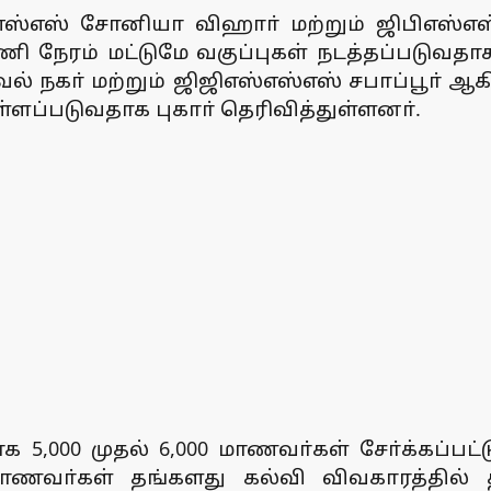
்எஸ்எஸ் சோனியா விஹாா் மற்றும் ஜிபிஎஸ
 நேரம் மட்டுமே வகுப்புகள் நடத்தப்படுவதா
ல் நகா் மற்றும் ஜிஜிஎஸ்எஸ்எஸ் சபாப்பூா்
்ளப்படுவதாக புகாா் தெரிவித்துள்ளனா்.
க 5,000 முதல் 6,000 மாணவா்கள் சோ்க்கப்ப
ாணவா்கள் தங்களது கல்வி விவகாரத்தில் 