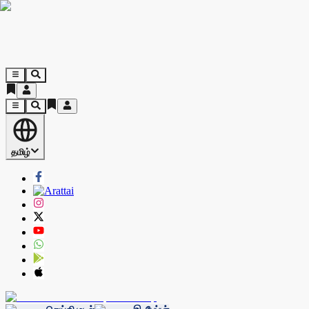
தமிழ்