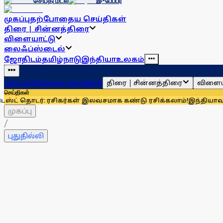
செய்தி மடல்
இ-பேப்பர்
முகப்பு
தற்போதைய செய்திகள்
திரை | சின்னத்திரை
விளையாட்டு
லைஃப்ஸ்டைல்
ஜோதிடம்
தமிழ்நாடு
இந்தியா
உலகம்
திரை | சின்னத்திரை
விளைய
முகப்பு
தற்போதைய செய்திகள்
செய்திகள்
: ரசிகர்கள் இலவசமாக கண்டு ரசிக்கலாம்!
இந்தியாவுக்கு 67% எல
முகப்பு
/
புதுதில்லி