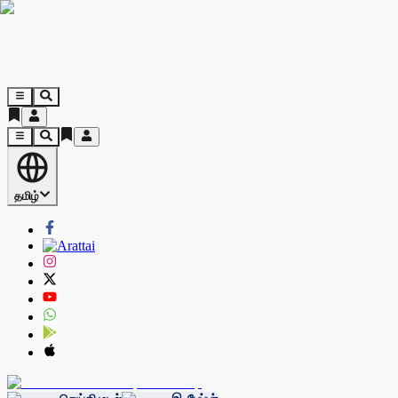
தமிழ்