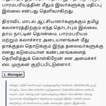
பாரம்பரியத்தின் மீதும் இவா்களுக்கு மதிப்பு
இல்லை என்பது தெளிவாகிறது.
திராவிட மாடல் ஆட்சியாளா்களுக்கும் தமிழ்
கலாசாரத்திற்கும் எந்த தொடா்பும் இல்லை.
தாய் நாட்டின் தொன்மை, பாரம்பரியம்
மற்றும் கலாச்சார அடையாளங்கள் மீது
தாக்குதல் தொடுக்கும் இந்த தலைவா்களுக்கு
எனது கடுமையான கண்டனங்களைத்
தெரிவித்துக் கொள்கிறேன் என அமைச்சா்
எல். முருகன் குறிப்பிட்டுள்ளாா்.
L. Murugan
பின்னூட்டத்தில் வெளியாகும் கருத்துகளுக்கு அவற்றைப் பதிவிடுவோரே முழுப்
பொறுப்பு; அவை தினமணியின் கருத்துகளைப் பிரதிபலிக்கவில்லை.தனிநபர்,
சமூகம், மதம் அல்லது நாடு ஆகியவற்றுக்கு எதிராக அவமதிக்கிற அல்லது
ஆபாசமான விதத்திலுள்ள எந்தவொரு கருத்தும் இந்திய அரசின் தகவல்
தொழில்நுட்பக் கொள்கைப்படி தண்டனைக்குரிய குற்றம். இதுபோன்ற