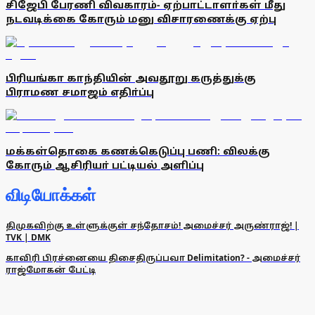
சிஜேபி பேரணி விவகாரம்- ஏற்பாட்டாளா்கள் மீது
நடவடிக்கை கோரும் மனு விசாரணைக்கு ஏற்பு
பிரியங்கா காந்தியின் அவதூறு கருத்துக்கு
பிராமண சமாஜம் எதிா்ப்பு
மக்கள்தொகை கணக்கெடுப்பு பணி: விலக்கு
கோரும் ஆசிரியா் பட்டியல் அளிப்பு
விடியோக்கள்
திமுகவிற்கு உள்ளுக்குள் சந்தோசம்! அமைச்சர் அருண்ராஜ்! |
TVK | DMK
காவிரி பிரச்னையை திசைதிருப்பவா Delimitation? - அமைச்சர்
ராஜ்மோகன் பேட்டி