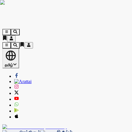
தமிழ்