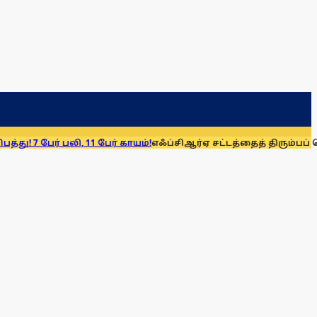
ி, 11 பேர் காயம்!
எஃப்சிஆர்ஏ சட்டத்தைத் திரும்பப் பெறுக: மு.க. ஸ