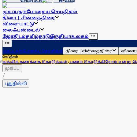
செய்தி மடல்
இ-பேப்பர்
முகப்பு
தற்போதைய செய்திகள்
திரை | சின்னத்திரை
விளையாட்டு
லைஃப்ஸ்டைல்
ஜோதிடம்
தமிழ்நாடு
இந்தியா
உலகம்
திரை | சின்னத்திரை
விளைய
முகப்பு
தற்போதைய செய்திகள்
செய்திகள்
்கை கொடுங்கள்; பணம் கொடுக்கிறோம் என்று சொன்னால்... ஆர்
முகப்பு
/
புதுதில்லி