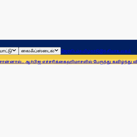
ாட்டு
லைஃப்ஸ்டைல்
ஜோதிடம்
தமிழ்நாடு
இந்தியா
உலகம்
பிஐ எச்சரிக்கை
ஹிமாசலில் பேருந்து கவிழ்ந்து விபத்து! 7 பேர் பல