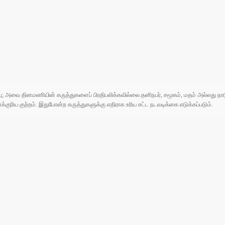
ுப்பு; அவை தினமணியின் கருத்துகளைப் பிரதிபலிக்கவில்லை.தனிநபர், சமூகம், மதம் அல்லது
ரிய குற்றம். இதுபோன்ற கருத்துகளுக்கு எதிராக உரிய சட்ட நடவடிக்கை எடுக்கப்படும்.