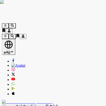
தமிழ்