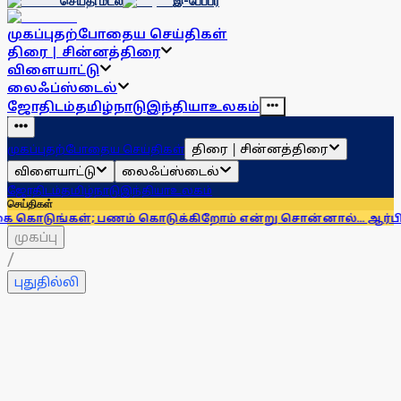
செய்தி மடல்
இ-பேப்பர்
முகப்பு
தற்போதைய செய்திகள்
திரை | சின்னத்திரை
விளையாட்டு
லைஃப்ஸ்டைல்
ஜோதிடம்
தமிழ்நாடு
இந்தியா
உலகம்
திரை | சின்னத்திரை
முகப்பு
தற்போதைய செய்திகள்
விளையாட்டு
லைஃப்ஸ்டைல்
ஜோதிடம்
தமிழ்நாடு
இந்தியா
உலகம்
செய்திகள்
்; பணம் கொடுக்கிறோம் என்று சொன்னால்... ஆர்பிஐ எச்சரிக
முகப்பு
/
புதுதில்லி