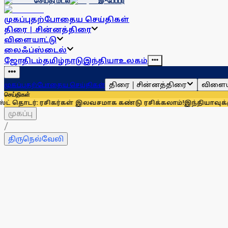
செய்தி மடல்
இ-பேப்பர்
முகப்பு
தற்போதைய செய்திகள்
திரை | சின்னத்திரை
விளையாட்டு
லைஃப்ஸ்டைல்
ஜோதிடம்
தமிழ்நாடு
இந்தியா
உலகம்
திரை | சின்னத்திரை
விளைய
முகப்பு
தற்போதைய செய்திகள்
செய்திகள்
 ரசிகர்கள் இலவசமாக கண்டு ரசிக்கலாம்!
இந்தியாவுக்கு 67% எல்ப
முகப்பு
/
திருநெல்வேலி