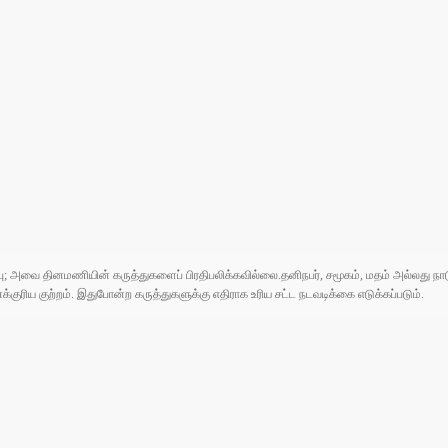
ுப்பு; அவை தினமணியின் கருத்துகளைப் பிரதிபலிக்கவில்லை.தனிநபர், சமூகம், மதம் அல்லது
ரிய குற்றம். இதுபோன்ற கருத்துகளுக்கு எதிராக உரிய சட்ட நடவடிக்கை எடுக்கப்படும்.