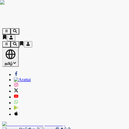
தமிழ்