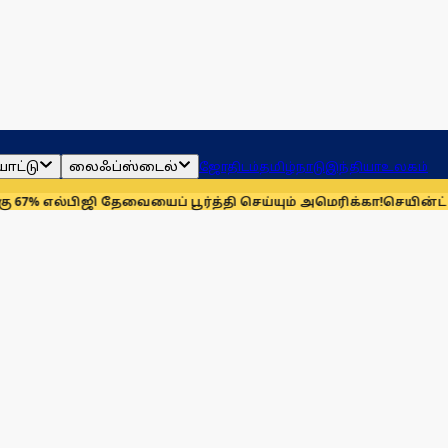
ாட்டு
லைஃப்ஸ்டைல்
ஜோதிடம்
தமிழ்நாடு
இந்தியா
உலகம்
ிஜி தேவையைப் பூர்த்தி செய்யும் அமெரிக்கா!
செயின்ட் லூயிஸ் ரேப