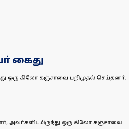
ா் கைது
து ஒரு கிலோ கஞ்சாவை பறிமுதல் செய்தனா்.
ா், அவா்களிடமிருந்து ஒரு கிலோ கஞ்சாவை