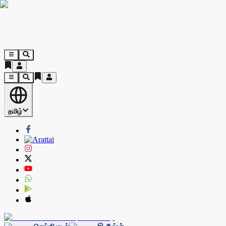
தமிழ்