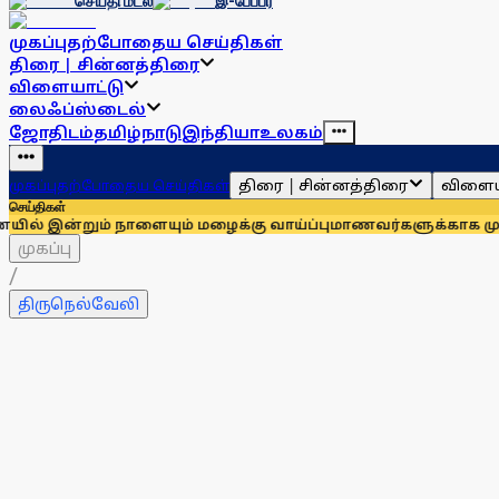
செய்தி மடல்
இ-பேப்பர்
முகப்பு
தற்போதைய செய்திகள்
திரை | சின்னத்திரை
விளையாட்டு
லைஃப்ஸ்டைல்
ஜோதிடம்
தமிழ்நாடு
இந்தியா
உலகம்
திரை | சின்னத்திரை
விளைய
முகப்பு
தற்போதைய செய்திகள்
செய்திகள்
ும் நாளையும் மழைக்கு வாய்ப்பு
மாணவர்களுக்காக முதலில் குரல்
முகப்பு
/
திருநெல்வேலி