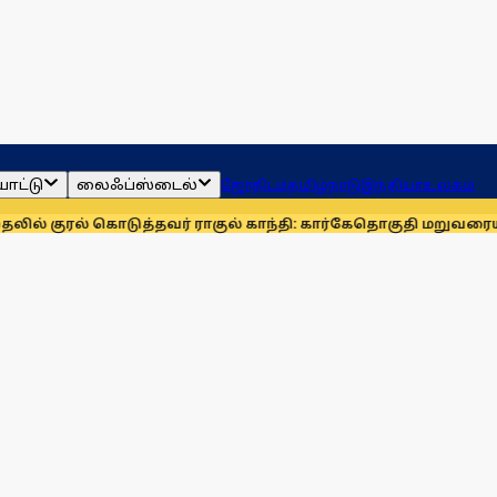
ாட்டு
லைஃப்ஸ்டைல்
ஜோதிடம்
தமிழ்நாடு
இந்தியா
உலகம்
 கொடுத்தவர் ராகுல் காந்தி: கார்கே
தொகுதி மறுவரையறையை நிரா