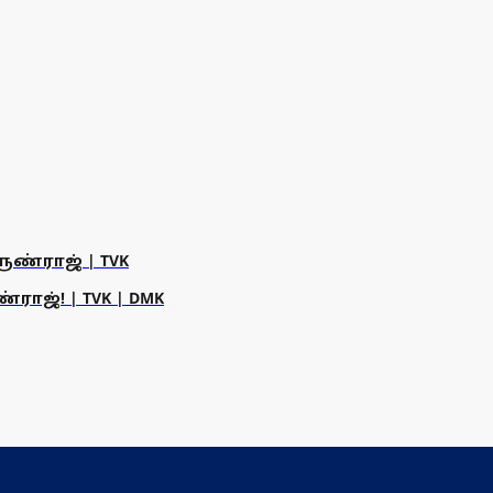
ருண்ராஜ் | TVK
ராஜ்! | TVK | DMK