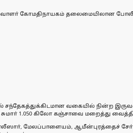
்வாளா் கோமதிநாயகம் தலைமையிலான போலீஸாா
 சந்தேகத்துக்கிடமான வகையில் நின்ற இருவ
ுமாா் 1.050 கிலோ கஞ்சாவை மறைத்து வைத்தி
ாா், மேலப்பாளையம், ஆமீன்புரத்தைச் சோ்ந்