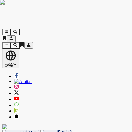
தமிழ்