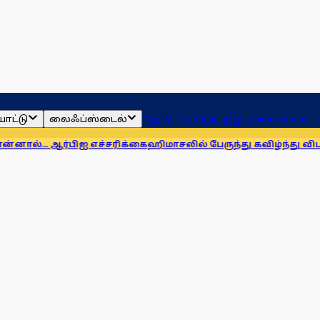
ாட்டு
லைஃப்ஸ்டைல்
ஜோதிடம்
தமிழ்நாடு
இந்தியா
உலகம்
ர்பிஐ எச்சரிக்கை
ஹிமாசலில் பேருந்து கவிழ்ந்து விபத்து! 7 பேர் 