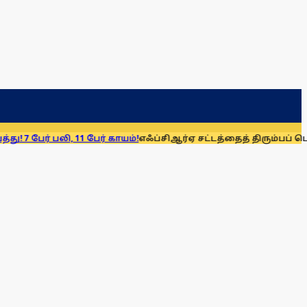
பலி, 11 பேர் காயம்!
எஃப்சிஆர்ஏ சட்டத்தைத் திரும்பப் பெறுக: மு.க