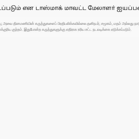
டப்படும் என டாஸ்மாக் மாவட்ட மேலாளா் ஐயப்பன
ுப்பு; அவை தினமணியின் கருத்துகளைப் பிரதிபலிக்கவில்லை.தனிநபர், சமூகம், மதம் அல்லது
ரிய குற்றம். இதுபோன்ற கருத்துகளுக்கு எதிராக உரிய சட்ட நடவடிக்கை எடுக்கப்படும்.