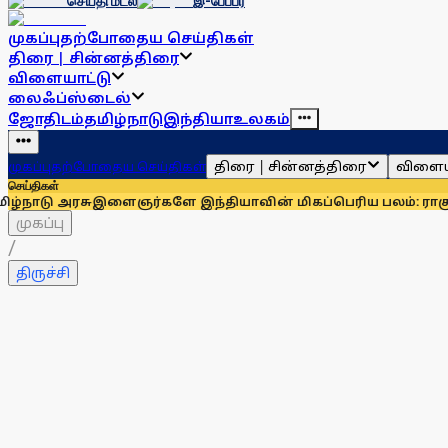
செய்தி மடல்
இ-பேப்பர்
முகப்பு
தற்போதைய செய்திகள்
திரை | சின்னத்திரை
விளையாட்டு
லைஃப்ஸ்டைல்
ஜோதிடம்
தமிழ்நாடு
இந்தியா
உலகம்
திரை | சின்னத்திரை
விளைய
முகப்பு
தற்போதைய செய்திகள்
செய்திகள்
ளைஞர்களே இந்தியாவின் மிகப்பெரிய பலம்: ராகுல் காந்தி
உதயந
முகப்பு
/
திருச்சி