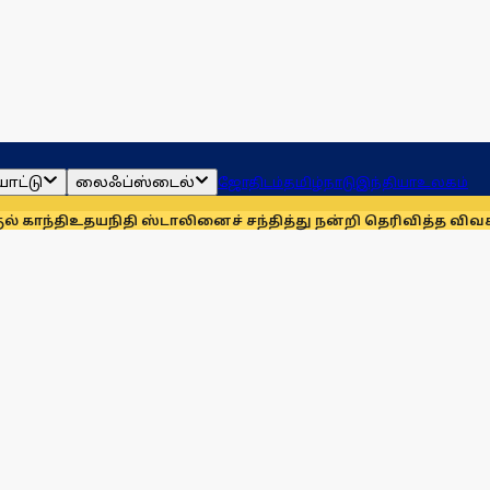
ாட்டு
லைஃப்ஸ்டைல்
ஜோதிடம்
தமிழ்நாடு
இந்தியா
உலகம்
ிதி ஸ்டாலினைச் சந்தித்து நன்றி தெரிவித்த விவசாயிகள்!
நாங்க