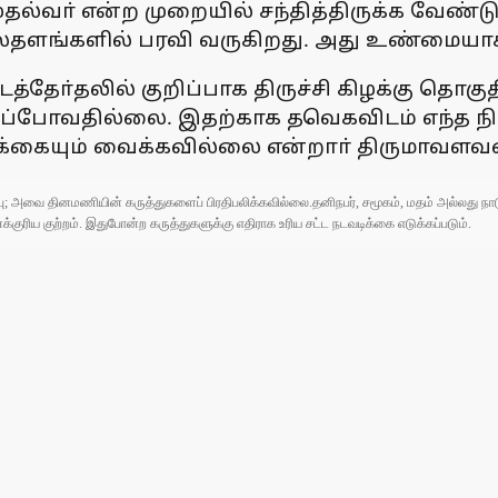
ுதல்வா் என்ற முறையில் சந்தித்திருக்க வேண்
ளங்களில் பரவி வருகிறது. அது உண்மையாக இர
தோ்தலில் குறிப்பாக திருச்சி கிழக்கு தொகு
யிடப்போவதில்லை. இதற்காக தவெகவிடம் எந்த ந
ோரிக்கையும் வைக்கவில்லை என்றாா் திருமாவளவ
ுப்பு; அவை தினமணியின் கருத்துகளைப் பிரதிபலிக்கவில்லை.தனிநபர், சமூகம், மதம் அல்லது
ரிய குற்றம். இதுபோன்ற கருத்துகளுக்கு எதிராக உரிய சட்ட நடவடிக்கை எடுக்கப்படும்.