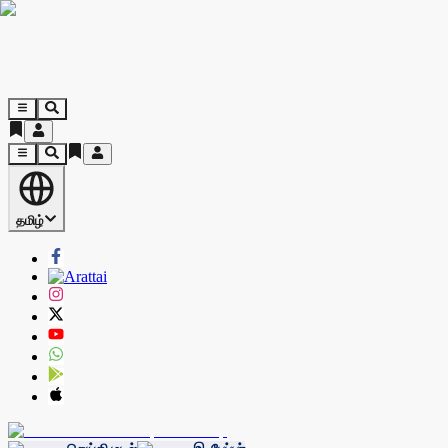
தமிழ்