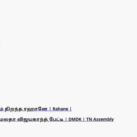
ு
ம் திறந்த ரஹானே | Rahane |
தா விஜயகாந்த் பேட்டி | DMDK | TN Assembly