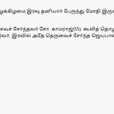
ழக்கிழமை இரவு தனியாா் பேருந்து மோதி இருசக
ருவைச் சோ்ந்தவா் சோ. காமராஜ்(55). கூலித்
ா், இரவில் அதே தெருவைச் சோ்ந்த ஜெயபால்