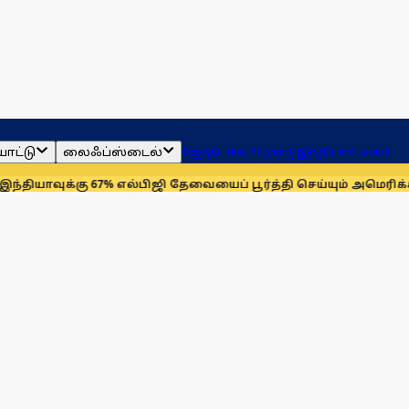
ாட்டு
லைஃப்ஸ்டைல்
ஜோதிடம்
தமிழ்நாடு
இந்தியா
உலகம்
்கு 67% எல்பிஜி தேவையைப் பூர்த்தி செய்யும் அமெரிக்கா!
செயின்ட