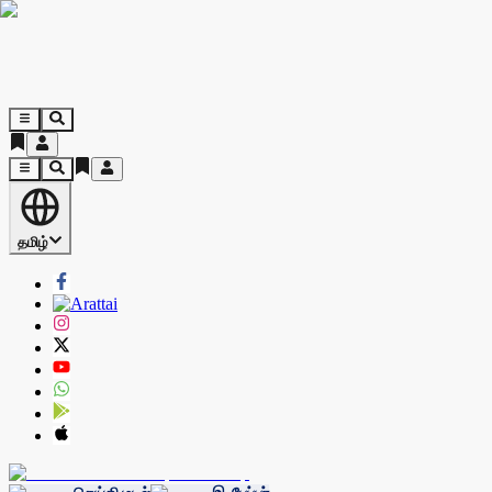
தமிழ்