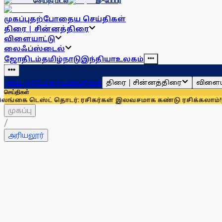
செய்தி மடல்
இ-பேப்பர்
முகப்பு
தற்போதைய செய்திகள்
திரை | சின்னத்திரை
விளையாட்டு
லைஃப்ஸ்டைல்
ஜோதிடம்
தமிழ்நாடு
இந்தியா
உலகம்
திரை | சின்னத்திரை
விளைய
முகப்பு
தற்போதைய செய்திகள்
செய்திகள்
ஸ்ட் தொடர்: ரசிகர்கள் இலவசமாக கண்டு ரசிக்கலாம்!
இந்தியாவுக
முகப்பு
/
அரியலூர்