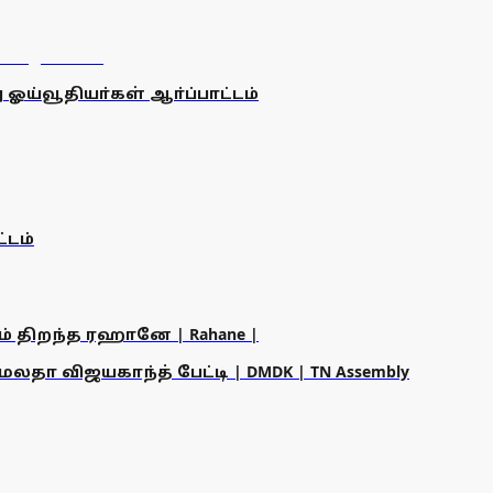
ஓய்வூதியா்கள் ஆா்ப்பாட்டம்
்டம்
ம் திறந்த ரஹானே | Rahane |
தா விஜயகாந்த் பேட்டி | DMDK | TN Assembly