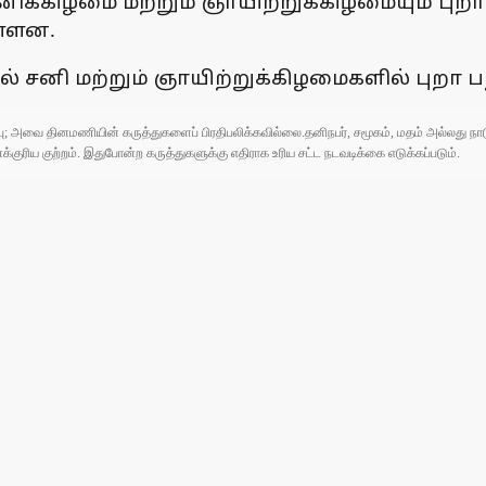
சனிக்கிழமை மற்றும் ஞாயிற்றுக்கிழமையும் புற
ள்ளன.
ல் சனி மற்றும் ஞாயிற்றுக்கிழமைகளில் புறா பந
ுப்பு; அவை தினமணியின் கருத்துகளைப் பிரதிபலிக்கவில்லை.தனிநபர், சமூகம், மதம் அல்லது
ரிய குற்றம். இதுபோன்ற கருத்துகளுக்கு எதிராக உரிய சட்ட நடவடிக்கை எடுக்கப்படும்.