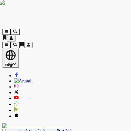
தமிழ்