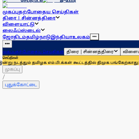
செய்தி மடல்
இ-பேப்பர்
முகப்பு
தற்போதைய செய்திகள்
திரை | சின்னத்திரை
விளையாட்டு
லைஃப்ஸ்டைல்
ஜோதிடம்
தமிழ்நாடு
இந்தியா
உலகம்
திரை | சின்னத்திரை
விளைய
முகப்பு
தற்போதைய செய்திகள்
செய்திகள்
ும் தமிழக எம்.பி.க்கள் கூட்டத்தில் திமுக பங்கேற்காது: கனிமொ
முகப்பு
/
புதுக்கோட்டை