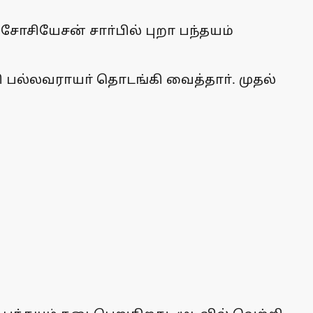
சோசியேசன் சாா்பில் புறா பந்தயம்
வி பல்லவராயா் தொடங்கி வைத்தாா். முதல்