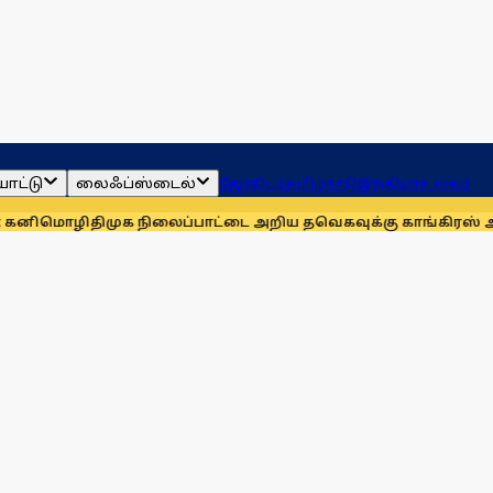
ாட்டு
லைஃப்ஸ்டைல்
ஜோதிடம்
தமிழ்நாடு
இந்தியா
உலகம்
ழி
திமுக நிலைப்பாட்டை அறிய தவெகவுக்கு காங்கிரஸ் அழுத்தம்: