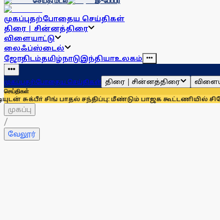
செய்தி மடல்
இ-பேப்பர்
முகப்பு
தற்போதைய செய்திகள்
திரை | சின்னத்திரை
விளையாட்டு
லைஃப்ஸ்டைல்
ஜோதிடம்
தமிழ்நாடு
இந்தியா
உலகம்
திரை | சின்னத்திரை
விளைய
முகப்பு
தற்போதைய செய்திகள்
செய்திகள்
ா் சிங் பாதல் சந்திப்பு: மீண்டும் பாஜக கூட்டணியில் சிரோமணி அக
முகப்பு
/
வேலூர்