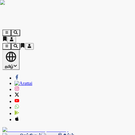
தமிழ்