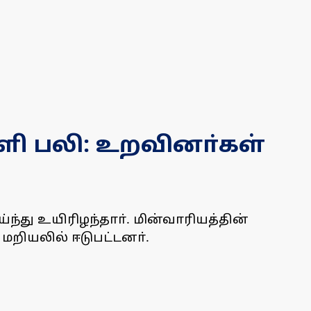
ாளி பலி: உறவினா்கள்
ந்து உயிரிழந்தாா். மின்வாரியத்தின்
றியலில் ஈடுபட்டனா்.