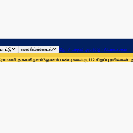
ாட்டு
லைஃப்ஸ்டைல்
ஜோதிடம்
தமிழ்நாடு
இந்தியா
உலகம்
ாலிதளம்?
ஓணம் பண்டிகைக்கு 112 சிறப்பு ரயில்கள்: ஆக. 14-ஆம் த