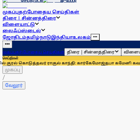
செய்தி மடல்
இ-பேப்பர்
முகப்பு
தற்போதைய செய்திகள்
திரை | சின்னத்திரை
விளையாட்டு
லைஃப்ஸ்டைல்
ஜோதிடம்
தமிழ்நாடு
இந்தியா
உலகம்
திரை | சின்னத்திரை
விளைய
முகப்பு
தற்போதைய செய்திகள்
செய்திகள்
வர் ராகுல் காந்தி: கார்கே
மோஜ்தபா கமேனி கவலைக்கிடமா? விட
முகப்பு
/
வேலூர்