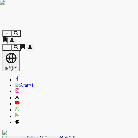
தமிழ்