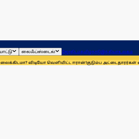
ாட்டு
லைஃப்ஸ்டைல்
ஜோதிடம்
தமிழ்நாடு
இந்தியா
உலகம்
ியோ வெளியிட்ட ஈரான்!
குடும்ப அட்டைதாரர்கள் விரல்ரேகை பத