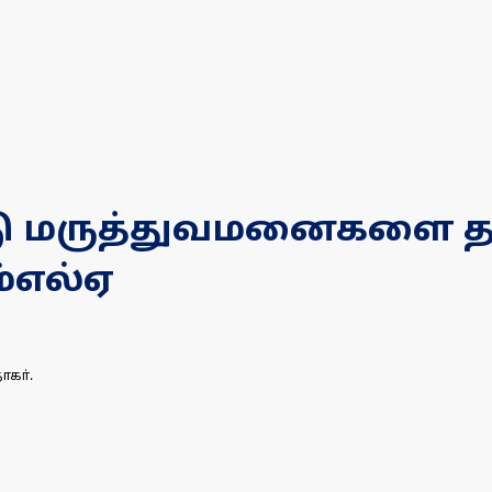
ேடு மருத்துவமனைகளை தர
ம்எல்ஏ
ாகா்.