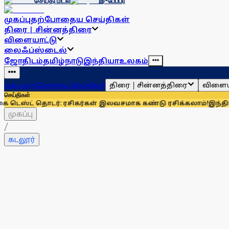
செய்தி மடல்
இ-பேப்பர்
முகப்பு
தற்போதைய செய்திகள்
திரை | சின்னத்திரை
விளையாட்டு
லைஃப்ஸ்டைல்
ஜோதிடம்
தமிழ்நாடு
இந்தியா
உலகம்
திரை | சின்னத்திரை
விளைய
முகப்பு
தற்போதைய செய்திகள்
செய்திகள்
 தொடர்: ரசிகர்கள் இலவசமாக கண்டு ரசிக்கலாம்!
இந்தியாவுக்கு 
முகப்பு
/
கடலூர்