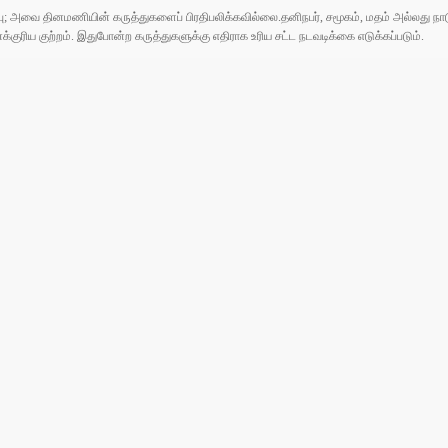
ுப்பு; அவை தினமணியின் கருத்துகளைப் பிரதிபலிக்கவில்லை.தனிநபர், சமூகம், மதம் அல்லது
ரிய குற்றம். இதுபோன்ற கருத்துகளுக்கு எதிராக உரிய சட்ட நடவடிக்கை எடுக்கப்படும்.