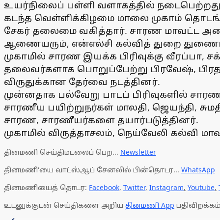
உயர்நிலைப் பள்ளி வளாகத்தில் நடைபெற்றத
கடந்த வெள்ளிக்கிழமை மாலை முகாம் தொடங்
சேகர் தலைமை வகித்தார். சாரண மாவட்ட அமை
ஆணையரும், என்எல்சி கல்வித் துறை துணைப
முகாமில் சாரண இயக்க பிரிவுக்கு வீரப்பா, 
தலைவர்களாக பொறுப்பேற்று பிரவேஷ், பிரத
விருதுக்கான தேர்வை நடத்தினர்.
முன்னதாக பல்வேறு பாடப் பிரிவுகளில் சாரண ப
சாரணீய பயிற்றுநர்கள் மாலதி, ஜெயந்தி, சும
சாரண, சாரணீயர்களை தயார்படுத்தினர்.
முகாமில் விருத்தாசலம், நெய்வேலி கல்வி மாவ
தினமணி செய்திமடலைப் பெற...
Newsletter
தினமணி'யை வாட்ஸ்ஆப் சேனலில் பின்தொடர...
WhatsApp
தினமணியைத் தொடர:
Facebook
,
Twitter
,
Instagram
,
Youtube
,
உடனுக்குடன் செய்திகளை அறிய
தினமணி App
பதிவிறக்கம்