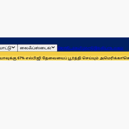
ாட்டு
லைஃப்ஸ்டைல்
ஜோதிடம்
தமிழ்நாடு
இந்தியா
உலகம்
67% எல்பிஜி தேவையைப் பூர்த்தி செய்யும் அமெரிக்கா!
செயின்ட் லூ