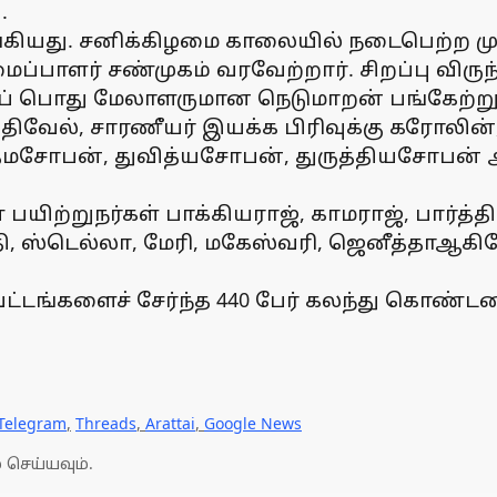
ு.
கியது. சனிக்கிழமை காலையில் நடைபெற்ற முக
ப்பாளர் சண்முகம் வரவேற்றார். சிறப்பு வி
் பொது மேலாளருமான நெடுமாறன் பங்கேற்றுப
சக்திவேல், சாரணீயர் இயக்க பிரிவுக்கு கரோல
மசோபன், துவித்யசோபன், துருத்தியசோபன் ஆக
யிற்றுநர்கள் பாக்கியராஜ், காமராஜ், பார்த்த
தி, ஸ்டெல்லா, மேரி, மகேஸ்வரி, ஜெனீத்தாஆகிய
ட்டங்களைச் சேர்ந்த 440 பேர் கலந்து கொண்டன
Telegram
,
Threads
,
Arattai
,
Google News
 செய்யவும்.