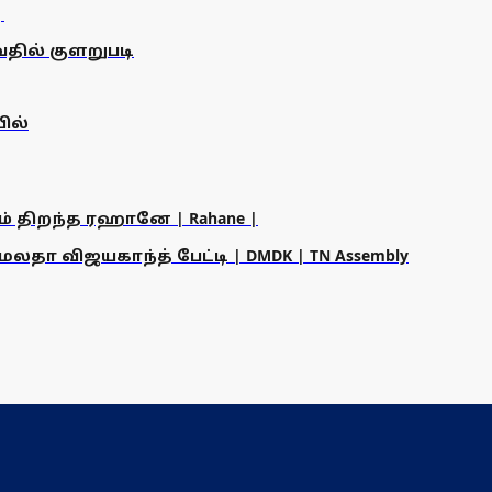
தில் குளறுபடி
ில்
ம் திறந்த ரஹானே | Rahane |
தா விஜயகாந்த் பேட்டி | DMDK | TN Assembly