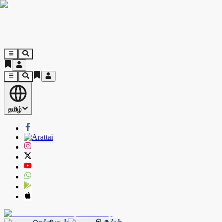
தமிழ்