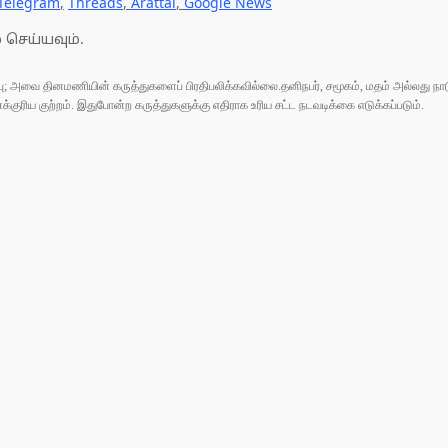
Telegram
,
Threads
,
Arattai
,
Google News
 செய்யவும்.
ுப்பு; அவை தினமணியின் கருத்துகளைப் பிரதிபலிக்கவில்லை.தனிநபர், சமூகம், மதம் அல்லது
ரிய குற்றம். இதுபோன்ற கருத்துகளுக்கு எதிராக உரிய சட்ட நடவடிக்கை எடுக்கப்படும்.