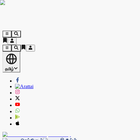
தமிழ்