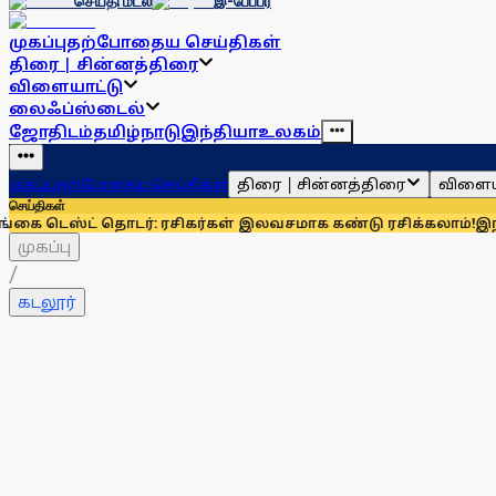
செய்தி மடல்
இ-பேப்பர்
முகப்பு
தற்போதைய செய்திகள்
திரை | சின்னத்திரை
விளையாட்டு
லைஃப்ஸ்டைல்
ஜோதிடம்
தமிழ்நாடு
இந்தியா
உலகம்
திரை | சின்னத்திரை
விளைய
முகப்பு
தற்போதைய செய்திகள்
செய்திகள்
ட் தொடர்: ரசிகர்கள் இலவசமாக கண்டு ரசிக்கலாம்!
இந்தியாவுக்
முகப்பு
/
கடலூர்