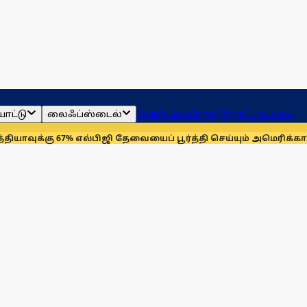
ாட்டு
லைஃப்ஸ்டைல்
ஜோதிடம்
தமிழ்நாடு
இந்தியா
உலகம்
கு 67% எல்பிஜி தேவையைப் பூர்த்தி செய்யும் அமெரிக்கா!
செயின்ட் 