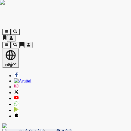
தமிழ்