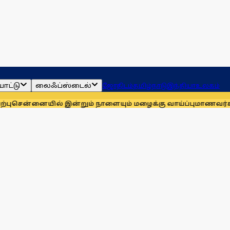
ாட்டு
லைஃப்ஸ்டைல்
ஜோதிடம்
தமிழ்நாடு
இந்தியா
உலகம்
யில் இன்றும் நாளையும் மழைக்கு வாய்ப்பு
மாணவர்களுக்காக முத