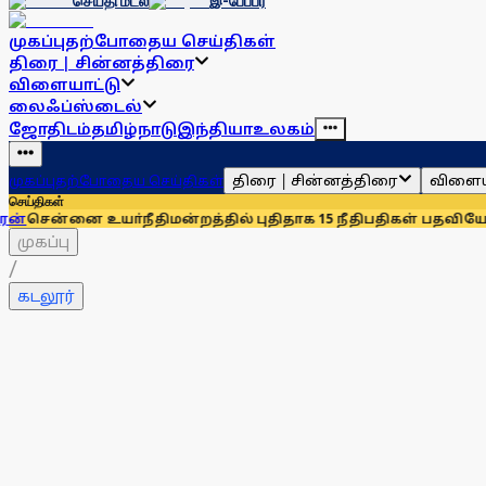
செய்தி மடல்
இ-பேப்பர்
முகப்பு
தற்போதைய செய்திகள்
திரை | சின்னத்திரை
விளையாட்டு
லைஃப்ஸ்டைல்
ஜோதிடம்
தமிழ்நாடு
இந்தியா
உலகம்
திரை | சின்னத்திரை
விளைய
முகப்பு
தற்போதைய செய்திகள்
செய்திகள்
 உயா்நீதிமன்றத்தில் புதிதாக 15 நீதிபதிகள் பதவியேற்பு
சென்னை
முகப்பு
/
கடலூர்