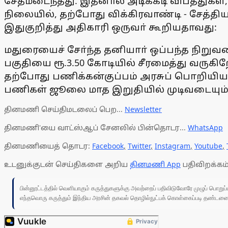
சேதமடைந்தது. இதனால் அடிக்கடி விபத்துகள், 
நிலையில், தற்போது விக்கிரவாண்டி - சேத
இதுகுறித்து அதிகாரி ஒருவா் கூறியதாவது:
மதுரையைச் சோ்ந்த தனியாா் ஒப்பந்த நிறு
பகுதியை ரூ.3.50 கோடியில் சீரமைத்து வருகிற
தற்போது பணிக்கன்குப்பம் அரசுப் பொறியியல
பணிகள் ஜூலை மாத இறுதியில் முடிவடையும் 
தினமணி செய்திமடலைப் பெற...
Newsletter
தினமணி'யை வாட்ஸ்ஆப் சேனலில் பின்தொடர...
WhatsApp
தினமணியைத் தொடர:
Facebook
,
Twitter
,
Instagram
,
Youtube
,
உடனுக்குடன் செய்திகளை அறிய
தினமணி App
பதிவிறக்கம்
பின்னூட்டத்தில் வெளியாகும் கருத்துகளுக்கு அவற்றைப் பதிவிடுவோரே முழுப் பொற
எந்தவொரு கருத்தும் இந்திய அரசின் தகவல் தொழில்நுட்பக் கொள்கைப்படி தண்டனைக்கு