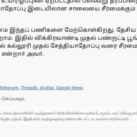
உயிரிழப்புகள் ஏற்பட்டதால் பல்வேறு தரப்பினர
்தியாதோப்பு இடையிலான சாலையை சீரமைக்கும
வனம் இந்தப் பணிகளை மேற்கொள்கிறது. தேசிய
ோம். இதில் விக்கிரவாண்டி முதல் பண்ருட்டி ப
் கல்லூரி முதல் சேத்தியாதோப்பு வரை சீரமை
என்றாா் அவா்.
Telegram
,
Threads
,
Arattai
,
Google News
 செய்யவும்.
ுப்பு; அவை தினமணியின் கருத்துகளைப் பிரதிபலிக்கவில்லை.தனிநபர், சமூகம், மதம் அல்லது
ரிய குற்றம். இதுபோன்ற கருத்துகளுக்கு எதிராக உரிய சட்ட நடவடிக்கை எடுக்கப்படும்.