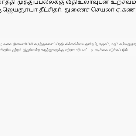
ா்த்தி முத்துப்பல்லக்கு வீதிஉலாவுடன் உற்
.ஜெயசூா்யா தீட்சிதா், துணைச் செயலா் ஏ.கணபத
ுப்பு; அவை தினமணியின் கருத்துகளைப் பிரதிபலிக்கவில்லை.தனிநபர், சமூகம், மதம் அல்லது
ரிய குற்றம். இதுபோன்ற கருத்துகளுக்கு எதிராக உரிய சட்ட நடவடிக்கை எடுக்கப்படும்.