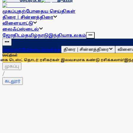
செய்தி மடல்
இ-பேப்பர்
முகப்பு
தற்போதைய செய்திகள்
திரை | சின்னத்திரை
விளையாட்டு
லைஃப்ஸ்டைல்
ஜோதிடம்
தமிழ்நாடு
இந்தியா
உலகம்
திரை | சின்னத்திரை
விளைய
முகப்பு
தற்போதைய செய்திகள்
செய்திகள்
தொடர்: ரசிகர்கள் இலவசமாக கண்டு ரசிக்கலாம்!
இந்தியாவுக்கு 6
முகப்பு
/
கடலூர்