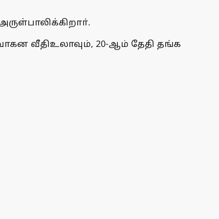
அருள்பாலிக்கிறாா்.
ாகன வீதிஉலாவும், 20-ஆம் தேதி தங்க