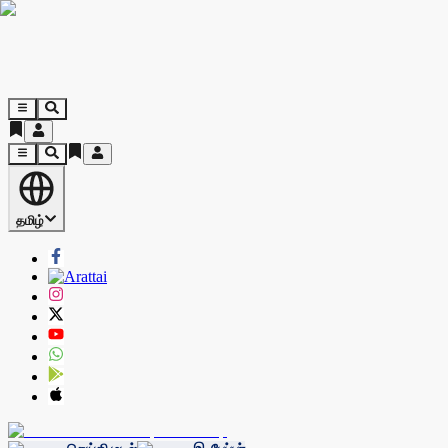
தமிழ்