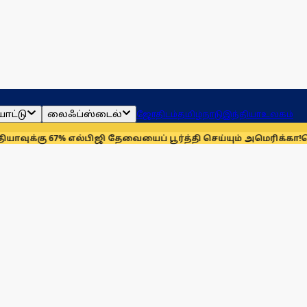
ாட்டு
லைஃப்ஸ்டைல்
ஜோதிடம்
தமிழ்நாடு
இந்தியா
உலகம்
7% எல்பிஜி தேவையைப் பூர்த்தி செய்யும் அமெரிக்கா!
செயின்ட் லூயி