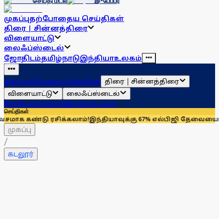
செய்தி மடல்
இ-பேப்பர்
முகப்பு
தற்போதைய செய்திகள்
திரை | சின்னத்திரை
விளையாட்டு
லைஃப்ஸ்டைல்
ஜோதிடம்
தமிழ்நாடு
இந்தியா
உலகம்
திரை | சின்னத்திரை
முகப்பு
தற்போதைய செய்திகள்
விளையாட்டு
லைஃப்ஸ்டைல்
ஜோதிடம்
தமிழ்நாடு
இந்தியா
உலகம்
செய்திகள்
ண்டு ரசிக்கலாம்!
இந்தியாவுக்கு 67% எல்பிஜி தேவையைப் பூர்த்தி
முகப்பு
/
கடலூர்