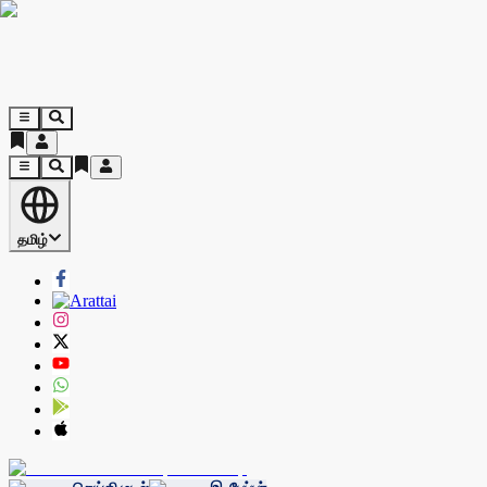
தமிழ்