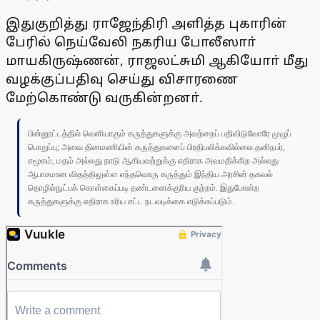
இதுகுறித்து ராஜேந்திரி அளித்த புகாரின்
பேரில் நெய்வேலி நகரிய போலீஸாா்
மாயகிருஷ்ணன், ராஜலட்சுமி ஆகியோா் மீது
வழக்குப்பதிவு செய்து விசாரணை
மேற்கொண்டு வருகின்றனா்.
பின்னூட்டத்தில் வெளியாகும் கருத்துகளுக்கு அவற்றைப் பதிவிடுவோரே முழுப்
பொறுப்பு; அவை தினமணியின் கருத்துகளைப் பிரதிபலிக்கவில்லை.தனிநபர்,
சமூகம், மதம் அல்லது நாடு ஆகியவற்றுக்கு எதிராக அவமதிக்கிற அல்லது
ஆபாசமான விதத்திலுள்ள எந்தவொரு கருத்தும் இந்திய அரசின் தகவல்
தொழில்நுட்பக் கொள்கைப்படி தண்டனைக்குரிய குற்றம். இதுபோன்ற
கருத்துகளுக்கு எதிராக உரிய சட்ட நடவடிக்கை எடுக்கப்படும்.