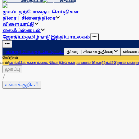
செய்தி மடல்
இ-பேப்பர்
முகப்பு
தற்போதைய செய்திகள்
திரை | சின்னத்திரை
விளையாட்டு
லைஃப்ஸ்டைல்
ஜோதிடம்
தமிழ்நாடு
இந்தியா
உலகம்
திரை | சின்னத்திரை
விளைய
முகப்பு
தற்போதைய செய்திகள்
செய்திகள்
 கணக்கை கொடுங்கள்; பணம் கொடுக்கிறோம் என்று சொன்னால்..
முகப்பு
/
கள்ளக்குறிச்சி