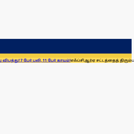
ர் பலி, 11 பேர் காயம்!
எஃப்சிஆர்ஏ சட்டத்தைத் திரும்பப் பெறுக: மு