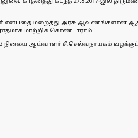
னுவை காதலித்து கடந்த 27.8.2017-இல் திருமணம்
ிழா் என்பதை மறைத்து அரசு ஆவணங்களான ஆதாா
ரோதமாக மாற்றிக் கொண்டாராம்.
் நிலைய ஆய்வாளா் சீ.செல்வநாயகம் வழக்குப் ப