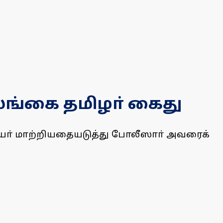
லங்கை தமிழா் கைது
பெயா் மாற்றியதையடுத்து போலீஸாா் அவரைக்