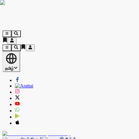
தமிழ்