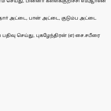
 செய்து, பின்னா் கள்ளக்குறிச்சி எம்ஆா்என்
் அட்டை, பான் அட்டை, குடும்ப அட்டை
திவு செய்து, புகழேந்திரன் (எ) சை.சபீரை