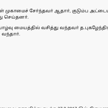
ள் முகாமைச் சோ்ந்தவா் ஆதாா், குடும்ப அட்ட
ு செய்தனா்.
்வு மையத்தில் வசித்து வந்தவா் த.புகழேந்திர
வந்தாா்.