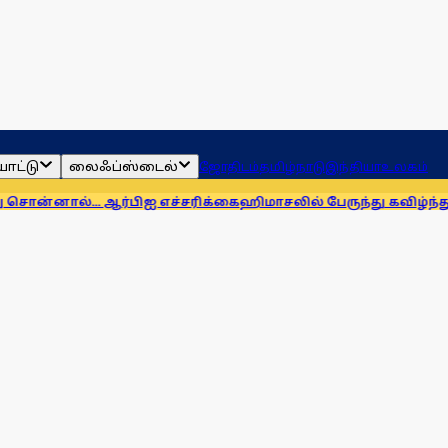
ாட்டு
லைஃப்ஸ்டைல்
ஜோதிடம்
தமிழ்நாடு
இந்தியா
உலகம்
. ஆர்பிஐ எச்சரிக்கை
ஹிமாசலில் பேருந்து கவிழ்ந்து விபத்து! 7 பே