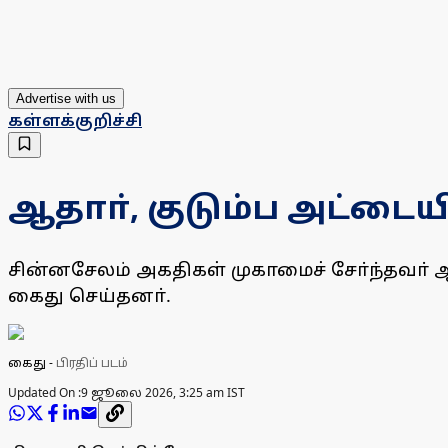
Advertise with us
கள்ளக்குறிச்சி
ஆதாா், குடும்ப அட்டை
சின்னசேலம் அகதிகள் முகாமைச் சோ்ந்தவா்
கைது செய்தனா்.
கைது
-
பிரதிப் படம்
Updated On :
9 ஜூலை 2026, 3:25 am IST