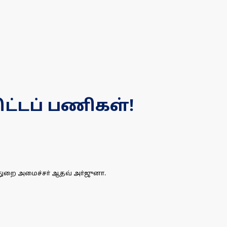
ிட்டப் பணிகள்!
் துறை அமைச்சா் ஆதவ் அா்ஜுனா.