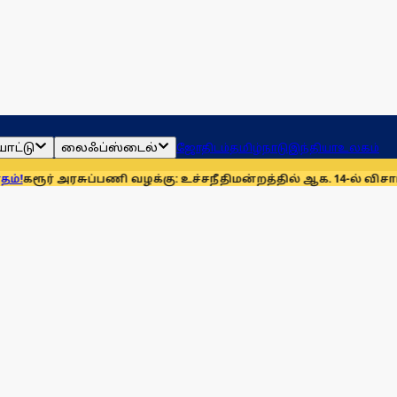
ாட்டு
லைஃப்ஸ்டைல்
ஜோதிடம்
தமிழ்நாடு
இந்தியா
உலகம்
ப்பணி வழக்கு: உச்சநீதிமன்றத்தில் ஆக. 14-ல் விசாரணை
முன்னணி