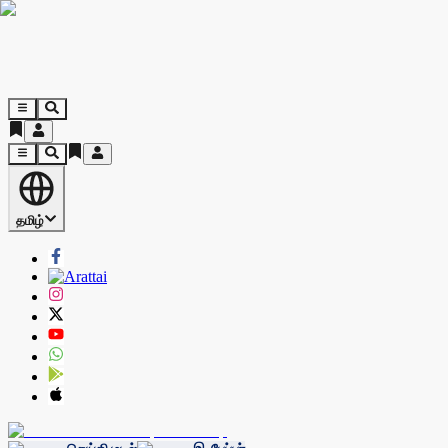
தமிழ்