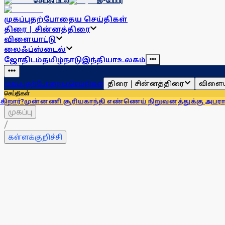
செய்தி மடல்
இ-பேப்பர்
முகப்பு
தற்போதைய செய்திகள்
திரை | சின்னத்திரை
விளையாட்டு
லைஃப்ஸ்டைல்
ஜோதிடம்
தமிழ்நாடு
இந்தியா
உலகம்
திரை | சின்னத்திரை
விளைய
முகப்பு
தற்போதைய செய்திகள்
செய்திகள்
 சூரியகாந்தி எண்ணெய் நிறுவனத்துக்கு அபராதம்!
கரூர் அரசு
முகப்பு
/
கள்ளக்குறிச்சி