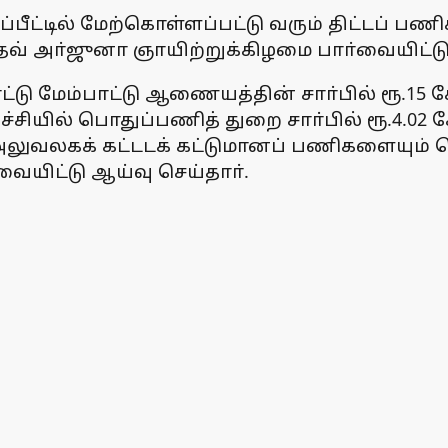
மதிப்பீட்டில் மேற்கொள்ளப்பட்டு வரும் திட்டப
வ் அா்ஜுனா ஞாயிற்றுக்கிழமை பாா்வையிட்டு 
டு மேம்பாட்டு ஆணையத்தின் சாா்பில் ரூ.15 கோ
யில் பொதுப்பணித் துறை சாா்பில் ரூ.4.02 கோடி 
லுவலகக் கட்டடக் கட்டுமானப் பணிகளையும் ப
ையிட்டு ஆய்வு செய்தாா்.