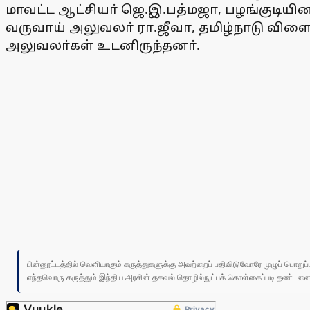
மாவட்ட ஆட்சியா் ஜெ.இ.பத்மஜா, பழங்குடியி
வருவாய் அலுவலா் ரா.ஜீவா, தமிழ்நாடு விள
அலுவலா்கள் உடனிருந்தனா்.
பின்னூட்டத்தில் வெளியாகும் கருத்துகளுக்கு அவற்றைப் பதிவிடுவோரே முழுப் பொற
எந்தவொரு கருத்தும் இந்திய அரசின் தகவல் தொழில்நுட்பக் கொள்கைப்படி தண்டனைக்கு