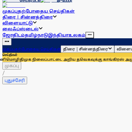
செய்தி மடல்
இ-பேப்பர்
முகப்பு
தற்போதைய செய்திகள்
திரை | சின்னத்திரை
விளையாட்டு
லைஃப்ஸ்டைல்
ஜோதிடம்
தமிழ்நாடு
இந்தியா
உலகம்
திரை | சின்னத்திரை
விளைய
முகப்பு
தற்போதைய செய்திகள்
செய்திகள்
ி
திமுக நிலைப்பாட்டை அறிய தவெகவுக்கு காங்கிரஸ் அழுத்தம்: 
முகப்பு
/
புதுச்சேரி