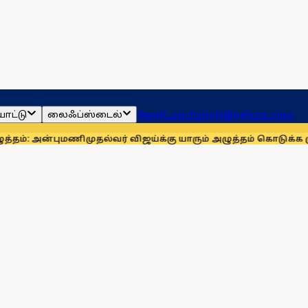
ாட்டு
லைஃப்ஸ்டைல்
ஜோதிடம்
தமிழ்நாடு
இந்தியா
உலகம்
அன்புமணி
முதல்வர் விஜய்க்கு யாரும் அழுத்தம் கொடுக்க முடியாது: