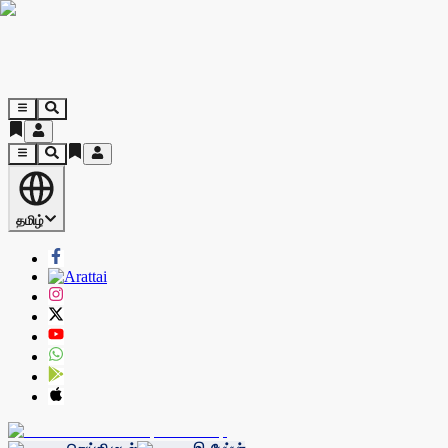
தமிழ்