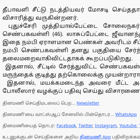
தீபாவளி சீட்டு நடத்தியவர் மோசடி செய்த
விசாரித்து வருகின்றனர்.
புதுச்சேரி முத்தியால்பேட்டை சோலைநகர
செண்பகவள்ளி (46). லாசுப்பேட்டை ஜீவானந்த
இதை நம்பி ஏராளமான பெண்கள் அவரிடம் சீட்டுக்
நம்பி செண்பகவள்ளி தனது பகுதியை சேர்ந்த
தலைமறைவாகிவிட்டதாகக் கூறப்படுகிறது.
இதனால், சீட்டில் சேர்த்துவிட்ட செண்பகவ
மருந்தைக் குடித்து தற்கொலைக்கு முயன்றாரா
இதனால், மயக்கமடைந்த அவரை மீட்ட அக்கம்
போலீஸார் வழக்குப் பதிவு செய்து விசாரணை 
தினமணி செய்திமடலைப் பெற...
Newsletter
தினமணி'யை வாட்ஸ்ஆப் சேனலில் பின்தொடர...
WhatsApp
தினமணியைத் தொடர:
Facebook
,
Twitter
,
Instagram
,
Youtube
,
உடனுக்குடன் செய்திகளை அறிய
தினமணி App
பதிவிறக்கம்