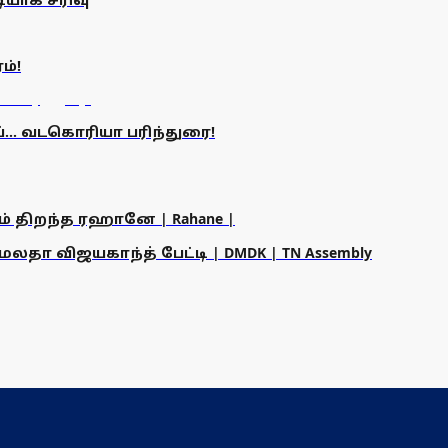
ம்!
்... வடகொரியா பரிந்துரை!
ம் திறந்த ரஹானே | Rahane |
தா விஜயகாந்த் பேட்டி | DMDK | TN Assembly