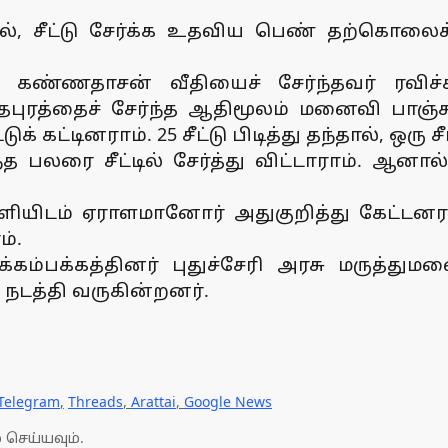
தால், சீட்டு சேர்க்க உதவிய பெண் தற்கொல
் கண்ணதாசன் வீதியைச் சேர்ந்தவர் ரவிச்
புரத்தைச் சேர்ந்த ஆதிமூலம் மனைவி பாஞ்சால
 கட்டினராம். 25 சீட்டு பிடித்து தந்தால், ஒ
 பலரை சீட்டில் சேர்த்து விட்டாராம். ஆனால
ள்ளியிடம் ஏராளமானோர் அதுகுறித்து கேட்ட
ம்.
பக்கத்தினர் புதுச்சேரி அரசு மருத்துமன
நடத்தி வருகின்றனர்.
Telegram
,
Threads
,
Arattai
,
Google News
 செய்யவும்.