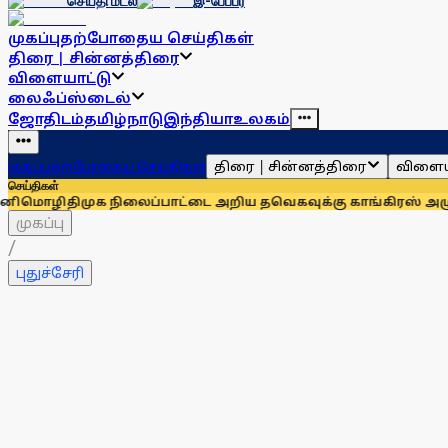
செய்தி மடல்
இ-பேப்பர்
முகப்பு
தற்போதைய செய்திகள்
திரை | சின்னத்திரை
விளையாட்டு
லைஃப்ஸ்டைல்
ஜோதிடம்
தமிழ்நாடு
இந்தியா
உலகம்
திரை | சின்னத்திரை
விளைய
முகப்பு
தற்போதைய செய்திகள்
செய்திகள்
திமுக நிலைப்பாட்டை அறிய தவெகவுக்கு காங்கிரஸ் அழுத்தம்: 
முகப்பு
/
புதுச்சேரி