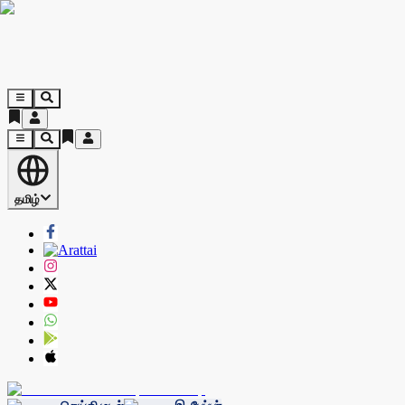
தமிழ்