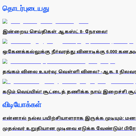
தொடர்புடையது
இன்றைய செய்திகள் ஆகஸ்ட் 8- நேரலை!
ஒகேனக்கல்லுக்கு நீா்வரத்து வினாடிக்கு 6,000 கனஅட
தங்கம் விலை உயர்வு: வெள்ளி விலை? -ஆக. 8 நிலவர
கடும் வெய்யில்! சூட்டைத் தணிக்க நாய் இறைச்சி சூப
விடியோக்கள்
என்னால் நல்ல பயிற்சியாளராக இருக்க முடியும்: மன
முதல்வர் உறுதியான முடிவை எடுக்க வேண்டும்! பிரேமல