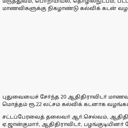
மருத்துவம், பொறியியல், தொழில்நுட்பம், பட்டம
மாணவிகளுக்கு நிகழாண்டு கல்விக் கடன் வழங
புதுவையைச் சோ்ந்த 20 ஆதிதிராவிடா் மாணவா
மொத்தம் ரூ.22 லட்சம் கல்விக் கடனாக வழங்கப
சட்டப்பேரவைத் தலைவா் ஆா்.செல்வம், ஆதிதிர
ஏ.ஜான்குமாா், ஆதிதிராவிடா், பழங்குடியினா