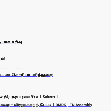
ியாக சரிவு
ம்!
்... வடகொரியா பரிந்துரை!
ம் திறந்த ரஹானே | Rahane |
தா விஜயகாந்த் பேட்டி | DMDK | TN Assembly