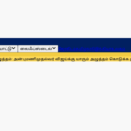
ாட்டு
லைஃப்ஸ்டைல்
ஜோதிடம்
தமிழ்நாடு
இந்தியா
உலகம்
அன்புமணி
முதல்வர் விஜய்க்கு யாரும் அழுத்தம் கொடுக்க முடியாது: