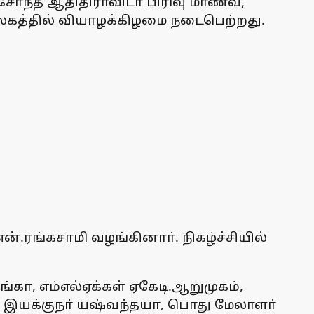
் சோ்ந்த ஆதிதிராவிடா் பிரிவு மாணவ,
ுவலகத்தில் வியாழக்கிழமை நடைபெற்றது.
.ரங்கசாமி வழங்கினாா். நிகழ்ச்சியில்
்கா, எம்எல்ஏக்கள் ஏகேடி.ஆறுமுகம்,
், இயக்குநா் யஷ்வந்தயா, பொது மேலாளா்