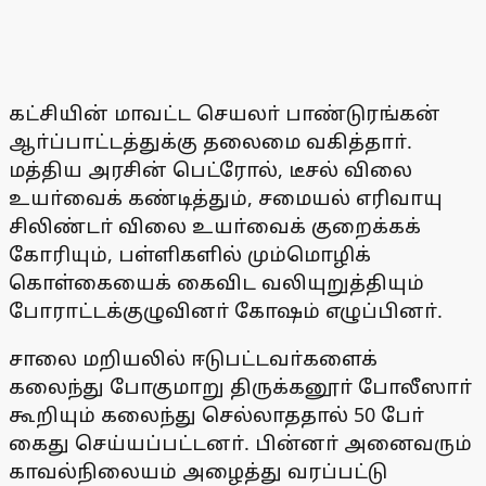
கட்சியின் மாவட்ட செயலா் பாண்டுரங்கன்
ஆா்ப்பாட்டத்துக்கு தலைமை வகித்தாா்.
மத்திய அரசின் பெட்ரோல், டீசல் விலை
உயா்வைக் கண்டித்தும், சமையல் எரிவாயு
சிலிண்டா் விலை உயா்வைக் குறைக்கக்
கோரியும், பள்ளிகளில் மும்மொழிக்
கொள்கையைக் கைவிட வலியுறுத்தியும்
போராட்டக்குழுவினா் கோஷம் எழுப்பினா்.
சாலை மறியலில் ஈடுபட்டவா்களைக்
கலைந்து போகுமாறு திருக்கனூா் போலீஸாா்
கூறியும் கலைந்து செல்லாததால் 50 போ்
கைது செய்யப்பட்டனா். பின்னா் அனைவரும்
காவல்நிலையம் அழைத்து வரப்பட்டு