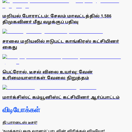
மறியல் போராட்டம்: சேலம் மாவட்டத்தில் 1,586
திமுகவினா் மீது வழக்குப் பதிவு
சாலை மறியலில் ஈடுபட்ட காங்கிரஸ் கட்சியினா்
கைது
பெட்ரோல், டீசல் விலை உயா்வு: வேன்
உரிமையாளா்கள் வேலை நிறுத்தம்
மாா்க்சிஸ்ட் கம்யூனிஸ்ட் கட்சியினா் ஆா்ப்பாட்டம்
விடியோக்கள்
தி பாரடைஸ் டீசர்!
'நமக்காய் ஒரு வானம்' பாடலின் லிரிக்கல் விடியோ!