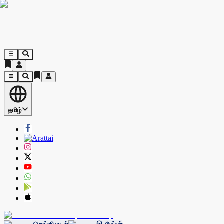
தமிழ்