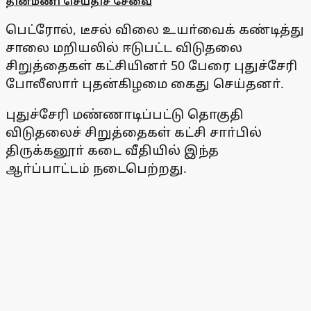
தினமணி செய்திச் சேவை
பெட்ரோல், டீசல் விலை உயா்வைக் கண்டித்து
சாலை மறியலில் ஈடுபட்ட விடுதலை
சிறுத்தைகள் கட்சியினா் 50 பேரை புதுச்சேரி
போலீஸாா் புதன்கிழமை கைது செய்தனா்.
புதுச்சேரி மண்ணாடிப்பட்டு தொகுதி
விடுதலைச் சிறுத்தைகள் கட்சி சாா்பில்
திருக்கனூா் கடை வீதியில் இந்த
ஆா்ப்பாட்டம் நடைபெற்றது.