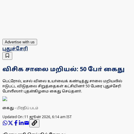
Advertise with us
புதுச்சேரி
விசிக சாலை மறியல்: 50 போ் கைது
பெட்ரோல், டீசல் விலை உயா்வைக் கண்டித்து சாலை மறியலில்
ஈடுபட்ட விடுதலை சிறுத்தைகள் கட்சியினா் 50 பேரை புதுச்சேரி
போலீஸாா் புதன்கிழமை கைது செய்தனா்.
கைது
-
பிரதிப் படம்
Updated On :
11 ஜூன் 2026, 6:14 am IST