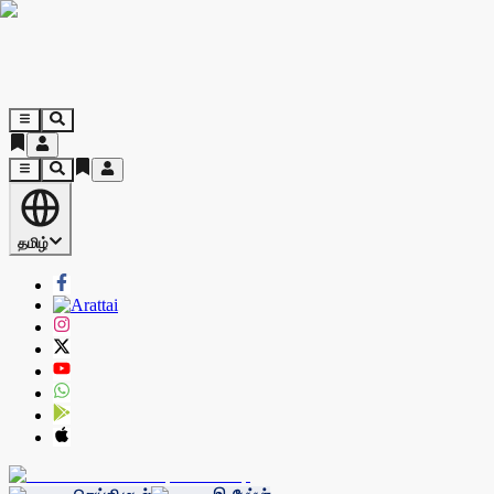
தமிழ்