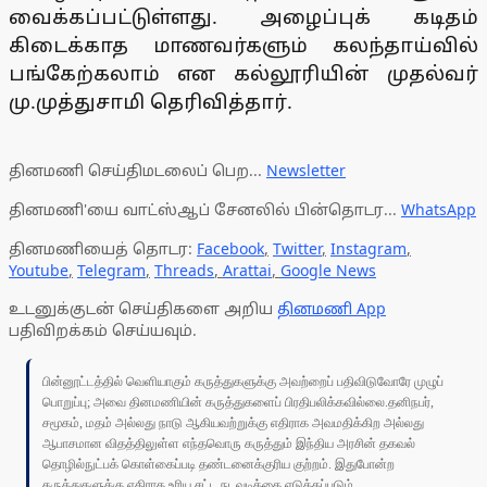
வைக்கப்பட்டுள்ளது. அழைப்புக் கடிதம்
கிடைக்காத மாணவர்களும் கலந்தாய்வில்
பங்கேற்கலாம் என கல்லூரியின் முதல்வர்
மு.முத்துசாமி தெரிவித்தார்.
தினமணி செய்திமடலைப் பெற...
Newsletter
தினமணி'யை வாட்ஸ்ஆப் சேனலில் பின்தொடர...
WhatsApp
தினமணியைத் தொடர:
Facebook
,
Twitter
,
Instagram
,
Youtube
,
Telegram
,
Threads
,
Arattai
,
Google News
உடனுக்குடன் செய்திகளை அறிய
தினமணி App
பதிவிறக்கம் செய்யவும்.
பின்னூட்டத்தில் வெளியாகும் கருத்துகளுக்கு அவற்றைப் பதிவிடுவோரே முழுப்
பொறுப்பு; அவை தினமணியின் கருத்துகளைப் பிரதிபலிக்கவில்லை.தனிநபர்,
சமூகம், மதம் அல்லது நாடு ஆகியவற்றுக்கு எதிராக அவமதிக்கிற அல்லது
ஆபாசமான விதத்திலுள்ள எந்தவொரு கருத்தும் இந்திய அரசின் தகவல்
தொழில்நுட்பக் கொள்கைப்படி தண்டனைக்குரிய குற்றம். இதுபோன்ற
கருத்துகளுக்கு எதிராக உரிய சட்ட நடவடிக்கை எடுக்கப்படும்.