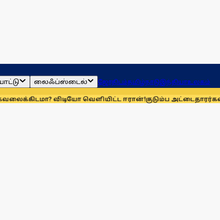
ாட்டு
லைஃப்ஸ்டைல்
ஜோதிடம்
தமிழ்நாடு
இந்தியா
உலகம்
? விடியோ வெளியிட்ட ஈரான்!
குடும்ப அட்டைதாரர்கள் விரல்ரே