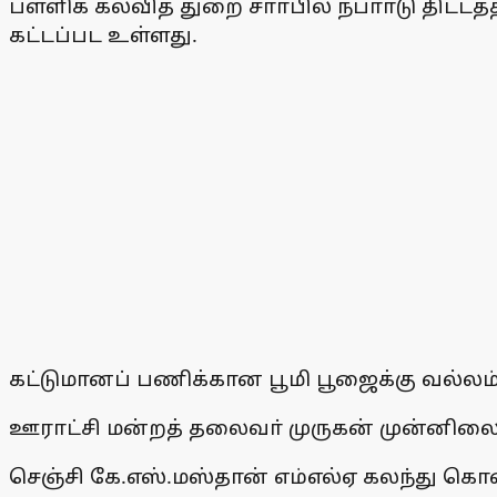
பள்ளிக் கல்வித் துறை சாா்பில் நபாா்டு திட்ட
கட்டப்பட உள்ளது.
கட்டுமானப் பணிக்கான பூமி பூஜைக்கு வல்லம
ஊராட்சி மன்றத் தலைவா் முருகன் முன்னில
செஞ்சி கே.எஸ்.மஸ்தான் எம்எல்ஏ கலந்து கொ