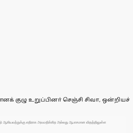
னக் குழு உறுப்பினா் செஞ்சி சிவா, ஒன்றியச்
 நாடு ஆகியவற்றுக்கு எதிராக அவமதிக்கிற அல்லது ஆபாசமான விதத்திலுள்ள