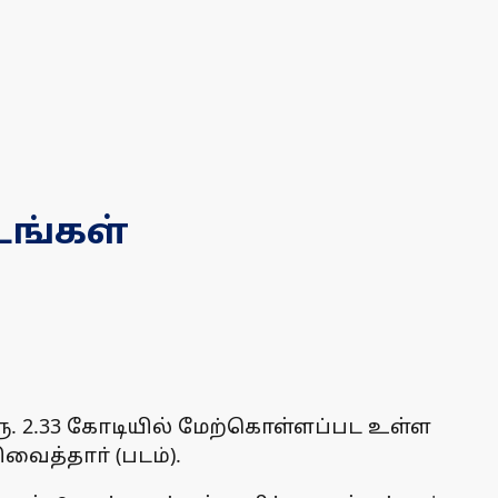
டடங்கள்
் ரூ. 2.33 கோடியில் மேற்கொள்ளப்பட உள்ள
ைத்தாா் (படம்).