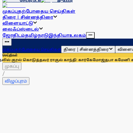
செய்தி மடல்
இ-பேப்பர்
முகப்பு
தற்போதைய செய்திகள்
திரை | சின்னத்திரை
விளையாட்டு
லைஃப்ஸ்டைல்
ஜோதிடம்
தமிழ்நாடு
இந்தியா
உலகம்
திரை | சின்னத்திரை
விளைய
முகப்பு
தற்போதைய செய்திகள்
செய்திகள்
டுத்தவர் ராகுல் காந்தி: கார்கே
மோஜ்தபா கமேனி கவலைக்கிடமா
முகப்பு
/
விழுப்புரம்