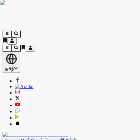
தமிழ்