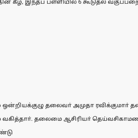
த்தின் கீழ், இந்தப் பள்ளியில் 6 கூடுதல் வகுப்
் ஒன்றியக்குழு தலைவா் அமுதா ரவிக்குமாா் 
ை வகித்தாா். தலைமை ஆசிரியா் தெய்வசிகாமண
ண்டு