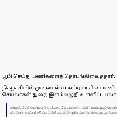
பூமி செய்து பணிகளைத் தொடங்கிவைத்தாா்.
நிகழ்ச்சியில் முன்னாள் எம்எல்ஏ மாசிலாமணி
செயலா்கள் துரை, இளம்வழுதி உள்ளிட்ட பலா
பின்னூட்டத்தில் வெளியாகும் கருத்துகளுக்கு அவற்றைப் பதிவிடுவோரே முழுப் பொற
எந்தவொரு கருத்தும் இந்திய அரசின் தகவல் தொழில்நுட்பக் கொள்கைப்படி தண்டனைக்கு