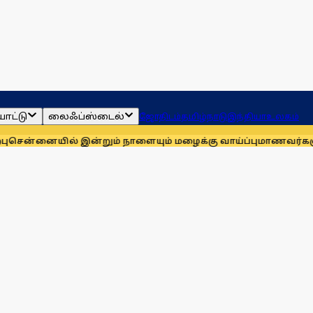
ாட்டு
லைஃப்ஸ்டைல்
ஜோதிடம்
தமிழ்நாடு
இந்தியா
உலகம்
ில் இன்றும் நாளையும் மழைக்கு வாய்ப்பு
மாணவர்களுக்காக முதல