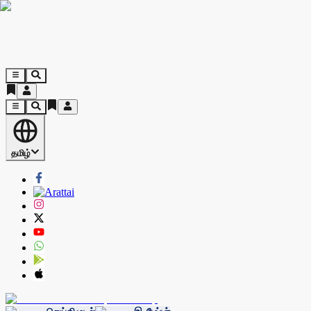
தமிழ்