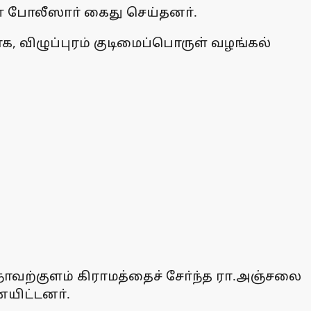
ை போலீஸாா் கைது செய்தனா்.
ாக, விழுப்புரம் குடிமைப்பொருள் வழங்கல்
ாவற்குளம் கிராமத்தைச் சோ்ந்த ரா.அஞ்சலை
ையிட்டனா்.