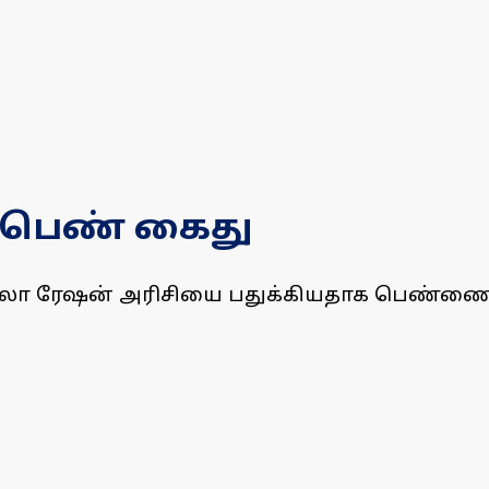
ய பெண் கைது
50 கிலோ ரேஷன் அரிசியை பதுக்கியதாக பெண்ண