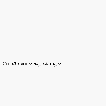
ை போலீஸாா் கைது செய்தனா்.