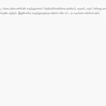
ுப்பு; அவை தினமணியின் கருத்துகளைப் பிரதிபலிக்கவில்லை.தனிநபர், சமூகம், மதம் அல்லது
ரிய குற்றம். இதுபோன்ற கருத்துகளுக்கு எதிராக உரிய சட்ட நடவடிக்கை எடுக்கப்படும்.