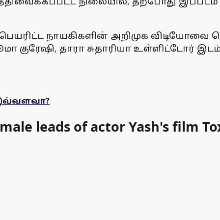
த்திவைக்கப்பட்ட நிலையில், தற்போது இப்படம்
் பெயரிட்ட நாயகிகளின் அறிமுக விடியோவை வெ
ூமா குரேஷி, தாரா சுதாரியா உள்ளிட்டோர் இடம
 இவ்வளவா?
male leads of actor Yash's film To