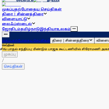
செய்தி மடல்
இ-பேப்பர்
முகப்பு
தற்போதைய செய்திகள்
திரை | சின்னத்திரை
விளையாட்டு
லைஃப்ஸ்டைல்
ஜோதிடம்
தமிழ்நாடு
இந்தியா
உலகம்
திரை | சின்னத்திரை
விளைய
முகப்பு
தற்போதைய செய்திகள்
செய்திகள்
 சந்திப்பு: மீண்டும் பாஜக கூட்டணியில் சிரோமணி அகாலிதளம்?
ஓணம்
முகப்பு
/
செய்திகள்