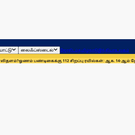
ாட்டு
லைஃப்ஸ்டைல்
ஜோதிடம்
தமிழ்நாடு
இந்தியா
உலகம்
 பண்டிகைக்கு 112 சிறப்பு ரயில்கள்: ஆக. 14-ஆம் தேதிமுதல் இயக