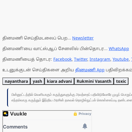
தினமணி செய்திமடலைப் பெற...
Newsletter
தினமணி'யை வாட்ஸ்ஆப் சேனலில் பின்தொடர...
WhatsApp
தினமணியைத் தொடர:
Facebook
,
Twitter
,
Instagram
,
Youtube
,
உடனுக்குடன் செய்திகளை அறிய
தினமணி App
பதிவிறக்கம்
nayanthara
yash
kiara advani
Rukmini Vasanth
toxic
பின்னூட்டத்தில் வெளியாகும் கருத்துகளுக்கு அவற்றைப் பதிவிடுவோரே முழுப் பொற
எந்தவொரு கருத்தும் இந்திய அரசின் தகவல் தொழில்நுட்பக் கொள்கைப்படி தண்டனைக்கு