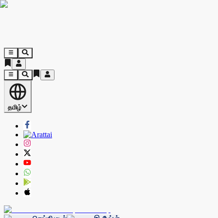
தமிழ்