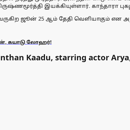
ுஷ்ணமூர்த்தி இயக்கியுள்ளார். காந்தாரா ப
வருகிற ஜூன் 25 ஆம் தேதி வெளியாகும் என அற
ன், கயாடு லோஹர்!
nanthan Kaadu, starring actor Ary