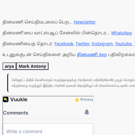
தினமணி செய்திமடலைப் பெற...
Newsletter
தினமணி'யை வாட்ஸ்ஆப் சேனலில் பின்தொடர...
WhatsApp
தினமணியைத் தொடர:
Facebook
,
Twitter
,
Instagram
,
Youtube
,
உடனுக்குடன் செய்திகளை அறிய
தினமணி App
பதிவிறக்கம்
arya
Mark Antony
பின்னூட்டத்தில் வெளியாகும் கருத்துகளுக்கு அவற்றைப் பதிவிடுவோரே முழுப் பொற
எந்தவொரு கருத்தும் இந்திய அரசின் தகவல் தொழில்நுட்பக் கொள்கைப்படி தண்டனைக்கு