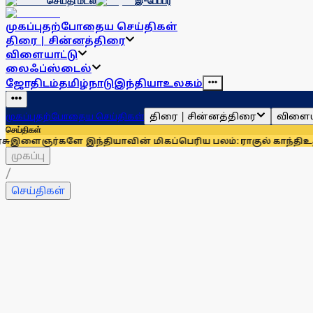
செய்தி மடல்
இ-பேப்பர்
முகப்பு
தற்போதைய செய்திகள்
திரை | சின்னத்திரை
விளையாட்டு
லைஃப்ஸ்டைல்
ஜோதிடம்
தமிழ்நாடு
இந்தியா
உலகம்
திரை | சின்னத்திரை
விளைய
முகப்பு
தற்போதைய செய்திகள்
செய்திகள்
ே இந்தியாவின் மிகப்பெரிய பலம்: ராகுல் காந்தி
உதயநிதி ஸ்ட
முகப்பு
/
செய்திகள்