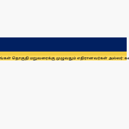
தி மறுவரைக்கு முழுவதும் எதிரானவர்கள் அல்லர்: கனிமொழி எம்