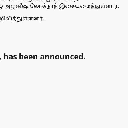
ுகழ் அஜனீஷ் லோக்நாத் இசையமைத்துள்ளார்.
ிவித்துள்ளனர்.
a, has been announced.