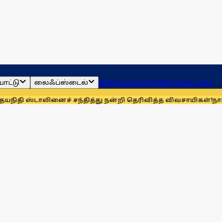
ாட்டு
லைஃப்ஸ்டைல்
ஜோதிடம்
தமிழ்நாடு
இந்தியா
உலகம்
ாலினைச் சந்தித்து நன்றி தெரிவித்த விவசாயிகள்!
நாங்கள் தொகு