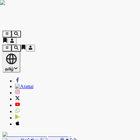
தமிழ்