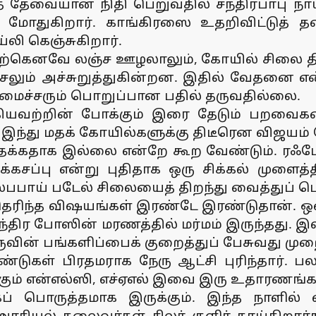
த் தேவையான நிதி பெறுவதில் சந்திரபாபு நா
மோதுகிறார். காங்கிரஸை உதறிவிட்டுத் தனி
லி கெஞ்சுகிறார்.
. ஏற்கெனவே லஞ்ச ஊழலாலும், கோயில் சிலை தி
ய்ச்சலும் அச்சுறுத்துகின்றன. இதில் வேதனை
அமைச்சரும் பொறுப்பான பதில் தருவதில்லை.
கியவற்றின் போக்கும் இரை தேடும் பறவைக
 இந்து மதக் கோயில்களுக்கு திடீரென விஜயம் 
க்கதாக இல்லை என்றே கூற வேண்டும். ரஃபேல
்கசப்பு என்று புதிதாக ஒரு சிக்கல் முளைத்
்லபபாய் படேல் சிலையைத் திறந்து வைத்துப் ப
் தெரிந்த விஷயங்கள் இரண்டே இரண்டுதான். ஒ
ந்திர போஸின் மரணத்தில் மர்மம் இருந்தது. இ
ேருவின் பங்களிப்பைக் குறைத்துப் பேசுவது ம
்டுகள் பிரதமராக நேரு ஆட்சி புரிந்தார்.
கும் என்எல்ஸி, எச்ஏஎல் இவை இரு உதாரணங்க
ப் பொருத்தமாக இருக்கும். இந்த நாளில்
ரசியல் தலைவர்கள் சிலர் குளிர் காய்கிறார்கள