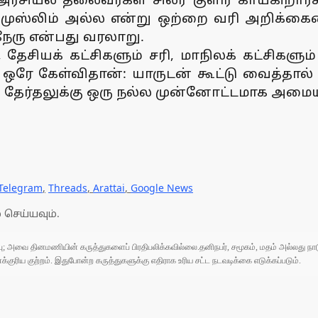
 முஸ்லிம் அல்ல என்று ஒற்றை வரி அறிக்
 நேரு என்பது வரலாறு.
சியக் கட்சிகளும் சரி, மாநிலக் கட்சிகளும
 ஒரே கேள்விதான்: யாருடன் கூட்டு வைத்தால் 
ர்தலுக்கு ஒரு நல்ல முன்னோட்டமாக அமையும
Telegram
,
Threads
,
Arattai
,
Google News
 செய்யவும்.
ுப்பு; அவை தினமணியின் கருத்துகளைப் பிரதிபலிக்கவில்லை.தனிநபர், சமூகம், மதம் அல்லது
ரிய குற்றம். இதுபோன்ற கருத்துகளுக்கு எதிராக உரிய சட்ட நடவடிக்கை எடுக்கப்படும்.