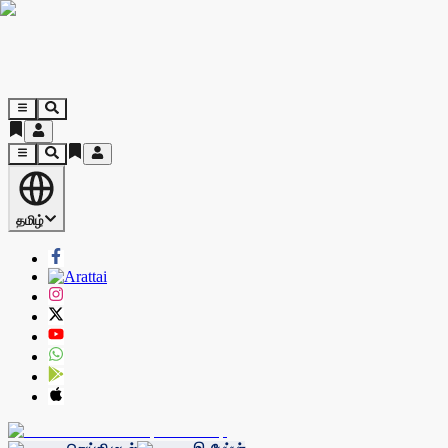
தமிழ்