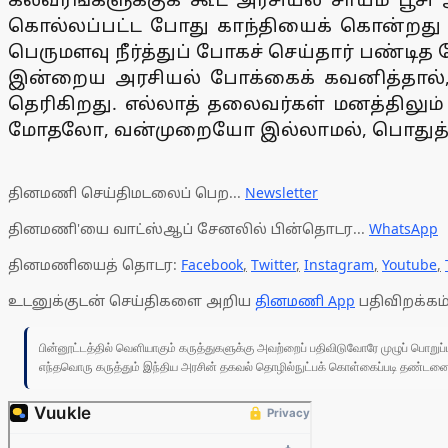
கொல்லப்பட்ட போது காந்தியைக் கொன்றது
பெருமளவு நீர்த்துப் போகச் செய்தார் பண்டித
இன்றைய அரசியல் போக்கைக் கவனித்தால், தே
தெரிகிறது. எல்லாத் தலைவர்கள் மனத்திலும்
மோதலோ, வன்முறையோ இல்லாமல், பொதுத் தே
தினமணி செய்திமடலைப் பெற...
Newsletter
தினமணி'யை வாட்ஸ்ஆப் சேனலில் பின்தொடர...
WhatsApp
தினமணியைத் தொடர:
Facebook
,
Twitter
,
Instagram
,
Youtube
,
உடனுக்குடன் செய்திகளை அறிய
தினமணி App
பதிவிறக்கம்
பின்னூட்டத்தில் வெளியாகும் கருத்துகளுக்கு அவற்றைப் பதிவிடுவோரே முழுப் பொற
எந்தவொரு கருத்தும் இந்திய அரசின் தகவல் தொழில்நுட்பக் கொள்கைப்படி தண்டனைக்கு