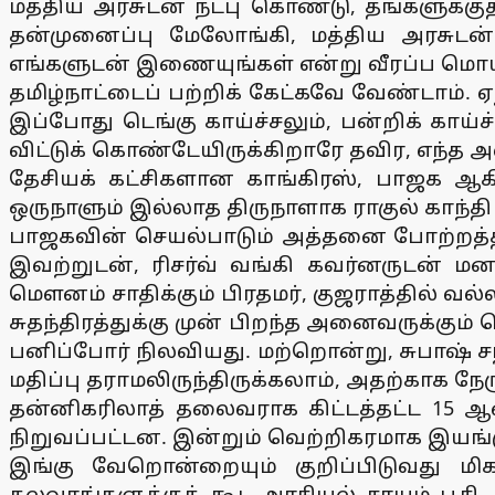
மத்திய அரசுடன் நட்பு கொண்டு, தங்களுக்கு
தன்முனைப்பு மேலோங்கி, மத்திய அரசுடன் 
எங்களுடன் இணையுங்கள் என்று வீரப்ப மொய்
தமிழ்நாட்டைப் பற்றிக் கேட்கவே வேண்டாம்
இப்போது டெங்கு காய்ச்சலும், பன்றிக் கா
விட்டுக் கொண்டேயிருக்கிறாரே தவிர, எந்த 
தேசியக் கட்சிகளான காங்கிரஸ், பாஜக ஆ
ஒருநாளும் இல்லாத திருநாளாக ராகுல் காந்தி
பாஜகவின் செயல்பாடும் அத்தனை போற்றத்த
இவற்றுடன், ரிசர்வ் வங்கி கவர்னருடன் மனக
மௌனம் சாதிக்கும் பிரதமர், குஜராத்தில் வல
சுதந்திரத்துக்கு முன் பிறந்த அனைவருக்கும
பனிப்போர் நிலவியது. மற்றொன்று, சுபாஷ் ச
மதிப்பு தராமலிருந்திருக்கலாம், அதற்காக ந
தன்னிகரிலாத் தலைவராக கிட்டத்தட்ட 15 ஆண
நிறுவப்பட்டன. இன்றும் வெற்றிகரமாக இயங்
இங்கு வேறொன்றையும் குறிப்பிடுவது மிக
கலவரங்களுக்குக் கூட அரசியல் சாயம் பூசி அ