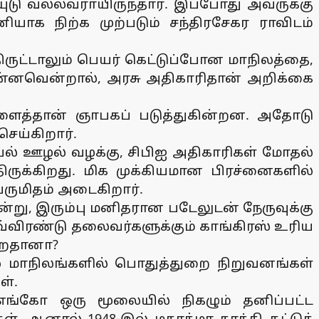
யுடு வல்லவராயிருந்தார். இப்போது அவருக்கு
யாக நிற்க முற்படும் சந்திரசேகர ராவிடம்
ருட்டாலும் பெயர் கெட்டுப்போன மாநிலத்தை,
 என்னவென்றால், அரசு அதிகாரிதான் அறிக்கை
ளைத்தான் ஞாபகப் படுத்துகின்றன. அதோடு
செய்கிறார்.
் ஊழல் வழக்கு, சிபிஐ அதிகாரிகள் மோதல்
திருக்கிறது. மிக முக்கியமான பிரச்னைகளில்
ெருமிதம் அடைகிறார்.
ன்று, இரும்பு மனிதரான படேலுடன் நேருவுக்கு
வ்விரண்டு தலைவர்களுக்கும் காங்கிரஸ் உரிய
ுறைதானா?
 பல மாநிலங்களில் பொதுத்துறை நிறுவனங்கள்
ள்.
 எங்கோ ஒரு மூலையில் நிகழும் தனிப்பட்ட
். ஆனால் 1948-இல் மகாத்மா காந்தி சுட்டுக்