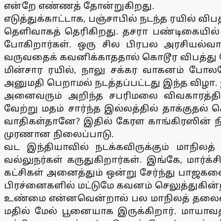
என்றே எண்ணத் தோன்றுகிறது.
எடுத்துக்காட்டாக, பஞ்சாபில் நடந்த ரயில் வி
தெளிவாகத் தெரிகிறது. தசரா பண்டிகையில
போகிறார்கள். ஒரு சில பிரபல அரசியல்வாதி
வருவதைக் கவனிக்காததால் கொடூர விபத்து நேர
மின்சார ரயில், நாலு சக்கர வாகனம் போ
அனுமதி பெறாமல் நடத்தப்பட்டது இந்த விழா. 
அனைவரும் அறிந்த சபரிமலை விவகாரத்தில் 
வேற்று மதம் சார்ந்த இல்லத்தில் தாக்குதல
வாதிகள்தானே? இதில் கேரள காங்கிரஸின் நில
முரணான நிலைப்பாடு.
வட இந்தியாவில் நடக்கவிருக்கும் மாநிலத
வல்லுநர்கள் கருதுகிறார்கள். இங்கே, மார்க்
கட்சிகள் அனைத்தும் ஒன்று சேர்ந்து பாஜகவை 
பிரச்னைகளில் மட்டுமே கவனம் செலுத்துகின்
உண்மை என்னவென்றால் பல மாநிலத் தலைவர்கள
மதில் மேல் பூனையாக இருக்கிறார். மாயாவத