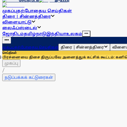
செய்தி மடல்
இ-பேப்பர்
முகப்பு
தற்போதைய செய்திகள்
திரை | சின்னத்திரை
விளையாட்டு
லைஃப்ஸ்டைல்
ஜோதிடம்
தமிழ்நாடு
இந்தியா
உலகம்
திரை | சின்னத்திரை
விளைய
முகப்பு
தற்போதைய செய்திகள்
செய்திகள்
ிசை திருப்பவே அனைத்துக் கட்சிக் கூட்டம்: கனிமொழி
முழுமையான
முகப்பு
/
நடுப்பக்கக் கட்டுரைகள்