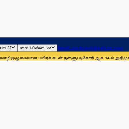
ாட்டு
லைஃப்ஸ்டைல்
ஜோதிடம்
தமிழ்நாடு
இந்தியா
உலகம்
 பயிர்க் கடன் தள்ளுபடிகோரி ஆக. 14-ல் அதிமுக ஆர்ப்பாட்டம்
அன