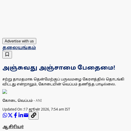
Advertise with us
தலையங்கம்
அஞ்சுவது அஞ்சாமை பேதைமை!
சற்று தாமதமாக தென்மேற்குப் பருவமழை கேரளத்தில் தொடங்கி
விட்டது என்றாலும், கோடையின் வெப்பம் தணிந்த பாடில்லை.
கோடை வெப்பம்
-
ANI
Updated On :
17 ஜூன் 2026, 7:54 am IST
ஆசிரியர்