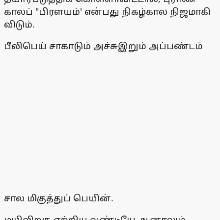
காலப் "பிரளயம்' என்பது நிகழ்கால நிஜமாகி
விடும்.
பீலிபெய் சாகாடும் அச்சுஇறும் அப்பண்டம்
சால மிகுத்துப் பெயின்.
மயிலிறகு ஏற்றிய வண்டியே ஆனாலும்,