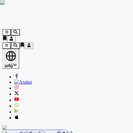
தமிழ்