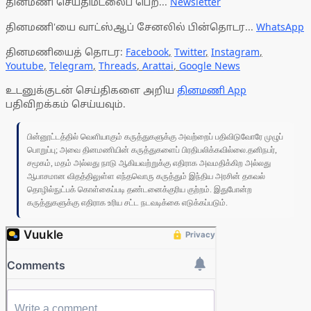
தினமணி செய்திமடலைப் பெற...
Newsletter
தினமணி'யை வாட்ஸ்ஆப் சேனலில் பின்தொடர...
WhatsApp
தினமணியைத் தொடர:
Facebook
,
Twitter
,
Instagram
,
Youtube
,
Telegram
,
Threads
,
Arattai
,
Google News
உடனுக்குடன் செய்திகளை அறிய
தினமணி App
பதிவிறக்கம் செய்யவும்.
பின்னூட்டத்தில் வெளியாகும் கருத்துகளுக்கு அவற்றைப் பதிவிடுவோரே முழுப்
பொறுப்பு; அவை தினமணியின் கருத்துகளைப் பிரதிபலிக்கவில்லை.தனிநபர்,
சமூகம், மதம் அல்லது நாடு ஆகியவற்றுக்கு எதிராக அவமதிக்கிற அல்லது
ஆபாசமான விதத்திலுள்ள எந்தவொரு கருத்தும் இந்திய அரசின் தகவல்
தொழில்நுட்பக் கொள்கைப்படி தண்டனைக்குரிய குற்றம். இதுபோன்ற
கருத்துகளுக்கு எதிராக உரிய சட்ட நடவடிக்கை எடுக்கப்படும்.