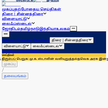
செய்தி மடல்
இ-பேப்பர்
முகப்பு
தற்போதைய செய்திகள்
திரை | சின்னத்திரை
விளையாட்டு
லைஃப்ஸ்டைல்
ஜோதிடம்
தமிழ்நாடு
இந்தியா
உலகம்
திரை | சின்னத்திரை
முகப்பு
தற்போதைய செய்திகள்
விளையாட்டு
லைஃப்ஸ்டைல்
ஜோதிடம்
தமிழ்நாடு
இந்தியா
உலகம்
செய்திகள்
ெறுக: மு.க. ஸ்டாலின் வலியுறுத்தல்
தவெக அரசு இன்று நடத்தும் தமி
முகப்பு
/
தலையங்கம்