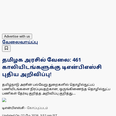
Advertise with us
வேலைவாய்ப்பு
தமிழக அரசில் வேலை: 461
காலியிடங்களுக்கு டிஎன்பிஎஸ்சி
புதிய அறிவிப்பு!
தமிழ்நாடு அரசின் பல்வேறு துறைகளில் தொழில்நுட்பப்
பணியிடங்களை நிரப்புவதற்கான, ஒருங்கிணைந்த தொழில்நுட்ப
பணிகள் தேர்வு குறித்த அறிவிப்பு குறித்து....
டிஎன்பிஎஸ்சி
-
கோப்புப்படம்
Updated On :
22 மே 2026, 3:52 pm IST