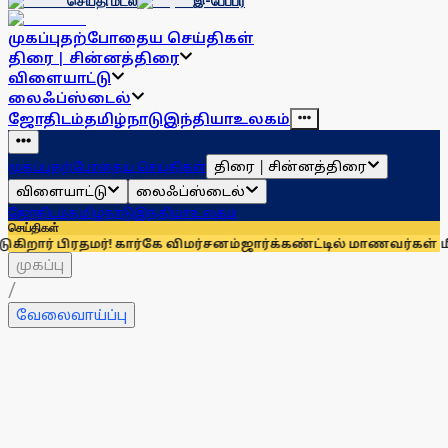
செய்தி மடல்
இ-பேப்பர்
முகப்பு
தற்போதைய செய்திகள்
திரை | சின்னத்திரை
விளையாட்டு
லைஃப்ஸ்டைல்
ஜோதிடம்
தமிழ்நாடு
இந்தியா
உலகம்
திரை | சின்னத்திரை
முகப்பு
தற்போதைய செய்திகள்
விளையாட்டு
லைஃப்ஸ்டைல்
ஜோதிடம்
தமிழ்நாடு
இந்தியா
உலகம்
செய்திகள்
! கார்கே விமர்சனம்
ஜார்க்கண்ட்டில் மாணவர்கள் மீதான வன்முறை
முகப்பு
/
வேலைவாய்ப்பு