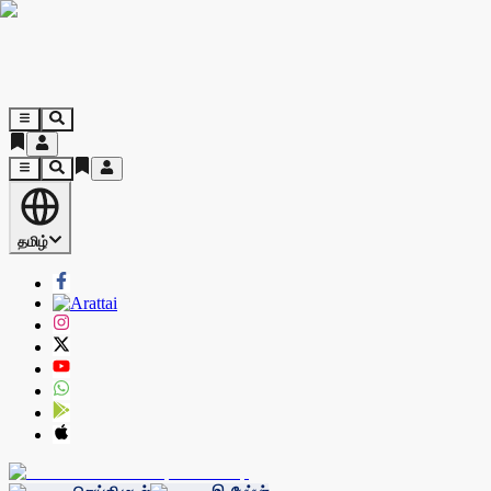
தமிழ்