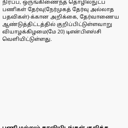
நிரப்ப, ஒருங்கிணைந்த தொழில்நுட்ப
பணிகள் தேர்வு(நேர்முகத் தேர்வு அல்லாத
பதவிகள்)-க்கான அறிக்கை, தேர்வாணைய
ஆண்டுத்திட்டத்தில் குறிப்பிட்டுள்ளவாறு
வியாழக்கிழமை(மே 20) டிஎன்பிஎஸ்சி
வெளியிட்டுள்ளது.
பணி மற்றும் காலியிடங்கள் குறித்த