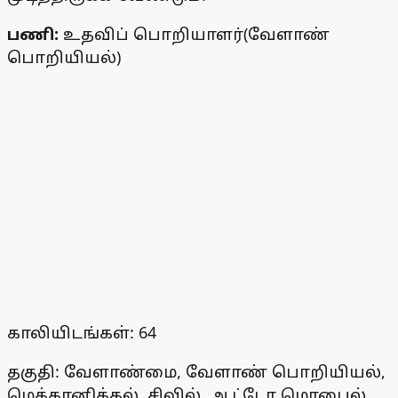
பணி:
உதவிப் பொறியாளர்(வேளாண்
பொறியியல்)
காலியிடங்கள்: 64
தகுதி: வேளாண்மை, வேளாண் பொறியியல்,
மெக்கானிக்கல், சிவில், ஆட்டோ மொபைல்,