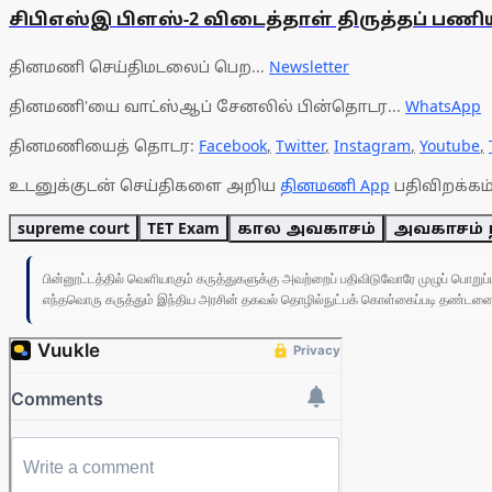
சிபிஎஸ்இ பிளஸ்-2 விடைத்தாள் திருத்தப் ப
தினமணி செய்திமடலைப் பெற...
Newsletter
தினமணி'யை வாட்ஸ்ஆப் சேனலில் பின்தொடர...
WhatsApp
தினமணியைத் தொடர:
Facebook
,
Twitter
,
Instagram
,
Youtube
,
உடனுக்குடன் செய்திகளை அறிய
தினமணி App
பதிவிறக்கம்
supreme court
TET Exam
கால அவகாசம்
அவகாசம் நீட
பின்னூட்டத்தில் வெளியாகும் கருத்துகளுக்கு அவற்றைப் பதிவிடுவோரே முழுப் பொற
எந்தவொரு கருத்தும் இந்திய அரசின் தகவல் தொழில்நுட்பக் கொள்கைப்படி தண்டனைக்கு