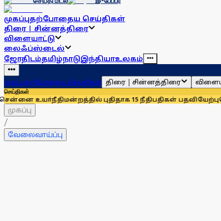
செய்தி மடல்
இ-பேப்பர்
முகப்பு
தற்போதைய செய்திகள்
திரை | சின்னத்திரை
விளையாட்டு
லைஃப்ஸ்டைல்
ஜோதிடம்
தமிழ்நாடு
இந்தியா
உலகம்
திரை | சின்னத்திரை
விளைய
முகப்பு
தற்போதைய செய்திகள்
செய்திகள்
்நீதிமன்றத்தில் புதிதாக 15 நீதிபதிகள் பதவியேற்பு
சென்னையில்
முகப்பு
/
வேலைவாய்ப்பு