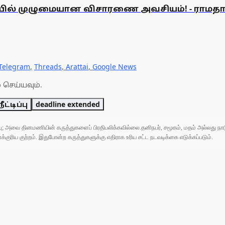
ணியில் முழுமையான விசாரணை அவசியம்! - ராமத
Telegram
,
Threads
,
Arattai
,
Google News
 செய்யவும்.
்டிப்பு
deadline extended
ுப்பு; அவை தினமணியின் கருத்துகளைப் பிரதிபலிக்கவில்லை.தனிநபர், சமூகம், மதம் அல்லது
ரிய குற்றம். இதுபோன்ற கருத்துகளுக்கு எதிராக உரிய சட்ட நடவடிக்கை எடுக்கப்படும்.