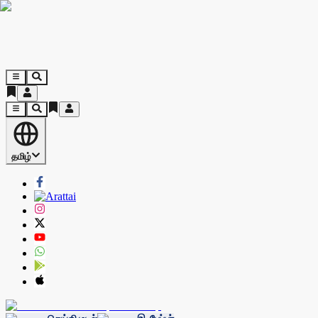
தமிழ்