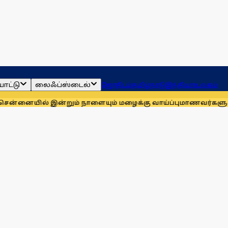
ாட்டு
லைஃப்ஸ்டைல்
ஜோதிடம்
தமிழ்நாடு
இந்தியா
உலகம்
 இன்றும் நாளையும் மழைக்கு வாய்ப்பு
மாணவர்களுக்காக முதலில்