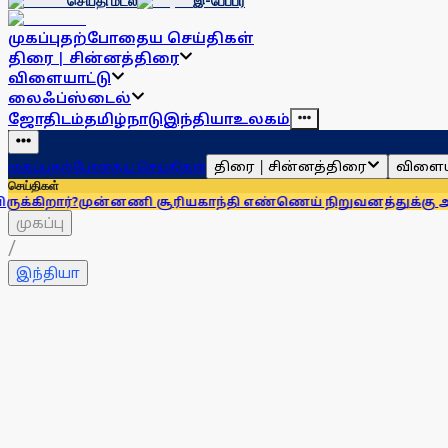
செய்தி மடல்
இ-பேப்பர்
முகப்பு
தற்போதைய செய்திகள்
திரை | சின்னத்திரை
விளையாட்டு
லைஃப்ஸ்டைல்
ஜோதிடம்
தமிழ்நாடு
இந்தியா
உலகம்
திரை | சின்னத்திரை
விளைய
முகப்பு
தற்போதைய செய்திகள்
செய்திகள்
?
முன்னணி சூரியகாந்தி எண்ணெய் நிறுவனத்துக்கு அபராதம்!
கர
முகப்பு
/
இந்தியா