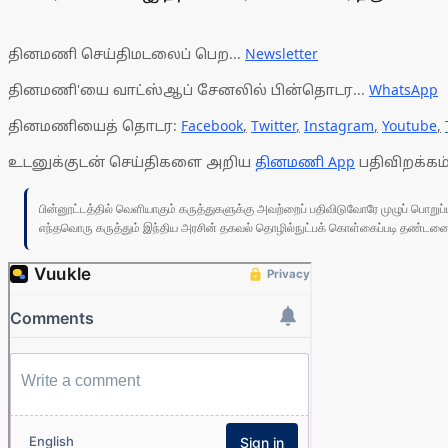
தினமணி செய்திமடலைப் பெற...
Newsletter
தினமணி'யை வாட்ஸ்ஆப் சேனலில் பின்தொடர...
WhatsApp
தினமணியைத் தொடர:
Facebook
,
Twitter
,
Instagram
,
Youtube
,
உடனுக்குடன் செய்திகளை அறிய
தினமணி App
பதிவிறக்கம்
பின்னூட்டத்தில் வெளியாகும் கருத்துகளுக்கு அவற்றைப் பதிவிடுவோரே முழுப் பொற
எந்தவொரு கருத்தும் இந்திய அரசின் தகவல் தொழில்நுட்பக் கொள்கைப்படி தண்டனைக்கு