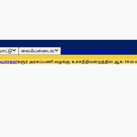
ாட்டு
லைஃப்ஸ்டைல்
ஜோதிடம்
தமிழ்நாடு
இந்தியா
உலகம்
ூர் அரசுப்பணி வழக்கு: உச்சநீதிமன்றத்தில் ஆக. 14-ல் விசாரணை