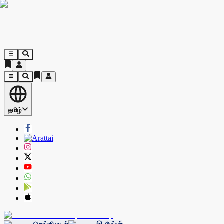
தமிழ்