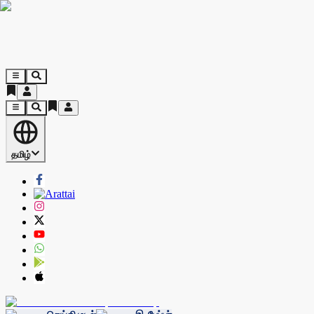
தமிழ்