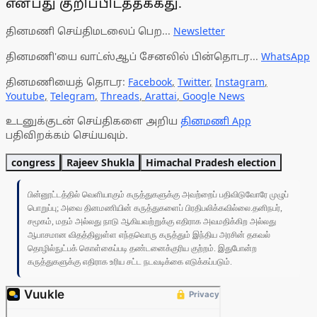
என்பது குறிப்பிடத்தக்கது.
தினமணி செய்திமடலைப் பெற...
Newsletter
தினமணி'யை வாட்ஸ்ஆப் சேனலில் பின்தொடர...
WhatsApp
தினமணியைத் தொடர:
Facebook
,
Twitter
,
Instagram
,
Youtube
,
Telegram
,
Threads
,
Arattai
,
Google News
உடனுக்குடன் செய்திகளை அறிய
தினமணி App
பதிவிறக்கம் செய்யவும்.
congress
Rajeev Shukla
Himachal Pradesh election
பின்னூட்டத்தில் வெளியாகும் கருத்துகளுக்கு அவற்றைப் பதிவிடுவோரே முழுப்
பொறுப்பு; அவை தினமணியின் கருத்துகளைப் பிரதிபலிக்கவில்லை.தனிநபர்,
சமூகம், மதம் அல்லது நாடு ஆகியவற்றுக்கு எதிராக அவமதிக்கிற அல்லது
ஆபாசமான விதத்திலுள்ள எந்தவொரு கருத்தும் இந்திய அரசின் தகவல்
தொழில்நுட்பக் கொள்கைப்படி தண்டனைக்குரிய குற்றம். இதுபோன்ற
கருத்துகளுக்கு எதிராக உரிய சட்ட நடவடிக்கை எடுக்கப்படும்.