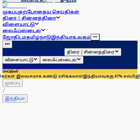
செய்தி மடல்
இ-பேப்பர்
முகப்பு
தற்போதைய செய்திகள்
திரை | சின்னத்திரை
விளையாட்டு
லைஃப்ஸ்டைல்
ஜோதிடம்
தமிழ்நாடு
இந்தியா
உலகம்
திரை | சின்னத்திரை
முகப்பு
தற்போதைய செய்திகள்
விளையாட்டு
லைஃப்ஸ்டைல்
ஜோதிடம்
தமிழ்நாடு
இந்தியா
உலகம்
செய்திகள்
லவசமாக கண்டு ரசிக்கலாம்!
இந்தியாவுக்கு 67% எல்பிஜி தேவையைப்
முகப்பு
/
இந்தியா