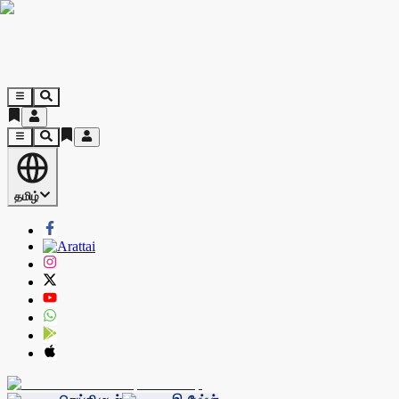
தமிழ்