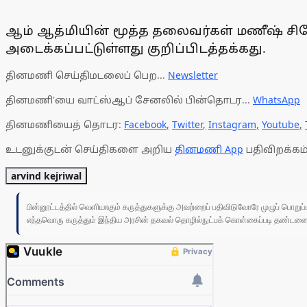
ஆம் ஆத்மியின் மூத்த தலைவர்கள் மணீஷ் சிசோ
அடைக்கப்பட்டுள்ளது குறிப்பிடத்தக்கது.
தினமணி செய்திமடலைப் பெற...
Newsletter
தினமணி'யை வாட்ஸ்ஆப் சேனலில் பின்தொடர...
WhatsApp
தினமணியைத் தொடர:
Facebook
,
Twitter
,
Instagram
,
Youtube
,
உடனுக்குடன் செய்திகளை அறிய
தினமணி App
பதிவிறக்கம்
arvind kejriwal
பின்னூட்டத்தில் வெளியாகும் கருத்துகளுக்கு அவற்றைப் பதிவிடுவோரே முழுப் பொற
எந்தவொரு கருத்தும் இந்திய அரசின் தகவல் தொழில்நுட்பக் கொள்கைப்படி தண்டனைக்கு