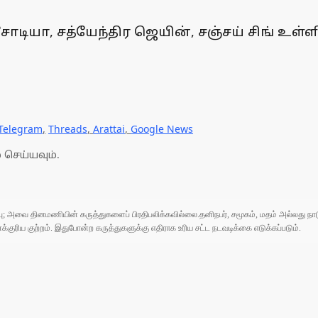
டியா, சத்யேந்திர ஜெயின், சஞ்சய் சிங் உள்ளி
Telegram
,
Threads
,
Arattai
,
Google News
 செய்யவும்.
ுப்பு; அவை தினமணியின் கருத்துகளைப் பிரதிபலிக்கவில்லை.தனிநபர், சமூகம், மதம் அல்லது
ரிய குற்றம். இதுபோன்ற கருத்துகளுக்கு எதிராக உரிய சட்ட நடவடிக்கை எடுக்கப்படும்.