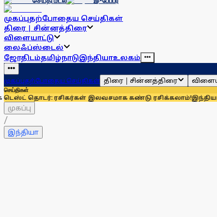
செய்தி மடல்
இ-பேப்பர்
முகப்பு
தற்போதைய செய்திகள்
திரை | சின்னத்திரை
விளையாட்டு
லைஃப்ஸ்டைல்
ஜோதிடம்
தமிழ்நாடு
இந்தியா
உலகம்
திரை | சின்னத்திரை
விளைய
முகப்பு
தற்போதைய செய்திகள்
செய்திகள்
: ரசிகர்கள் இலவசமாக கண்டு ரசிக்கலாம்!
இந்தியாவுக்கு 67% எல்
முகப்பு
/
இந்தியா