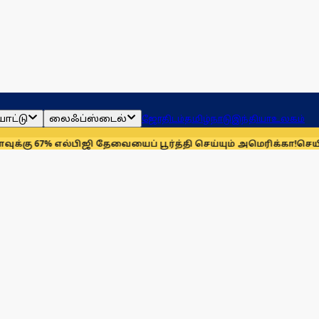
ாட்டு
லைஃப்ஸ்டைல்
ஜோதிடம்
தமிழ்நாடு
இந்தியா
உலகம்
பிஜி தேவையைப் பூர்த்தி செய்யும் அமெரிக்கா!
செயின்ட் லூயிஸ் ரே