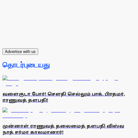
Advertise with us
தொடர்புடையது
வளைகுடா போர்! சௌதி செல்லும் பாக். பிரதமர்,
ராணுவத் தளபதி!
முன்னாள் ராணுவத் தலைமைத் தளபதி விஸ்வ
நாத் சர்மா காலமானார்!