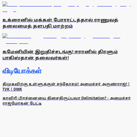
உக்ரைனில் மக்கள் போராட்டத்தால் ராணுவத்
தலைமைத் தளபதி மாற்றம்
கமேனியின் இறுதிச்சடங்கு! ஈரானில் திரளும்
பாகிஸ்தான் தலைவர்கள்!
விடியோக்கள்
திமுகவிற்கு உள்ளுக்குள் சந்தோசம்! அமைச்சர் அருண்ராஜ்! |
TVK | DMK
காவிரி பிரச்னையை திசைதிருப்பவா Delimitation? - அமைச்சர்
ராஜ்மோகன் பேட்டி