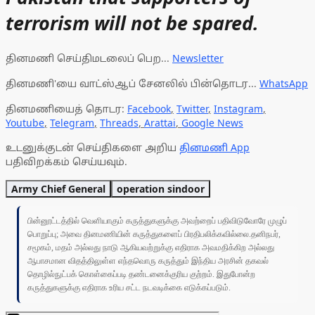
terrorism will not be spared.
தினமணி செய்திமடலைப் பெற...
Newsletter
தினமணி'யை வாட்ஸ்ஆப் சேனலில் பின்தொடர...
WhatsApp
தினமணியைத் தொடர:
Facebook
,
Twitter
,
Instagram
,
Youtube
,
Telegram
,
Threads
,
Arattai
,
Google News
உடனுக்குடன் செய்திகளை அறிய
தினமணி App
பதிவிறக்கம் செய்யவும்.
Army Chief General
operation sindoor
பின்னூட்டத்தில் வெளியாகும் கருத்துகளுக்கு அவற்றைப் பதிவிடுவோரே முழுப்
பொறுப்பு; அவை தினமணியின் கருத்துகளைப் பிரதிபலிக்கவில்லை.தனிநபர்,
சமூகம், மதம் அல்லது நாடு ஆகியவற்றுக்கு எதிராக அவமதிக்கிற அல்லது
ஆபாசமான விதத்திலுள்ள எந்தவொரு கருத்தும் இந்திய அரசின் தகவல்
தொழில்நுட்பக் கொள்கைப்படி தண்டனைக்குரிய குற்றம். இதுபோன்ற
கருத்துகளுக்கு எதிராக உரிய சட்ட நடவடிக்கை எடுக்கப்படும்.