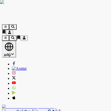
தமிழ்