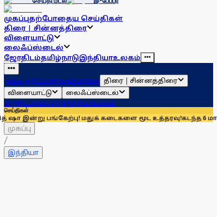
செய்தி மடல்
இ-பேப்பர்
முகப்பு
தற்போதைய செய்திகள்
திரை | சின்னத்திரை
விளையாட்டு
லைஃப்ஸ்டைல்
ஜோதிடம்
தமிழ்நாடு
இந்தியா
உலகம்
திரை | சின்னத்திரை
முகப்பு
தற்போதைய செய்திகள்
விளையாட்டு
லைஃப்ஸ்டைல்
ஜோதிடம்
தமிழ்நாடு
இந்தியா
உலகம்
செய்திகள்
று பங்கேற்பு! மதுக் கடைகளை மூட உத்தரவு!
கடந்த 6 மாதங்களில் 3
முகப்பு
/
இந்தியா