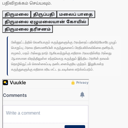
பதிவிறக்கம் செய்யவும்.
திருமலை
திருப்பதி
மலைப் பாதை
திருமலை ஏழுமலையான் கோயில்
திருமலை தரிசனம்
பின்னூட்டத்தில் வெளியாகும் கருத்துகளுக்கு அவற்றைப் பதிவிடுவோரே முழுப்
பொறுப்பு; அவை தினமணியின் கருத்துகளைப் பிரதிபலிக்கவில்லை.தனிநபர்,
சமூகம், மதம் அல்லது நாடு ஆகியவற்றுக்கு எதிராக அவமதிக்கிற அல்லது
ஆபாசமான விதத்திலுள்ள எந்தவொரு கருத்தும் இந்திய அரசின் தகவல்
தொழில்நுட்பக் கொள்கைப்படி தண்டனைக்குரிய குற்றம். இதுபோன்ற
கருத்துகளுக்கு எதிராக உரிய சட்ட நடவடிக்கை எடுக்கப்படும்.