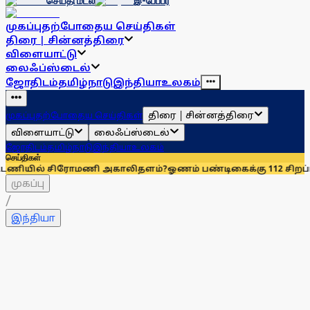
செய்தி மடல்
இ-பேப்பர்
முகப்பு
தற்போதைய செய்திகள்
திரை | சின்னத்திரை
விளையாட்டு
லைஃப்ஸ்டைல்
ஜோதிடம்
தமிழ்நாடு
இந்தியா
உலகம்
திரை | சின்னத்திரை
முகப்பு
தற்போதைய செய்திகள்
விளையாட்டு
லைஃப்ஸ்டைல்
ஜோதிடம்
தமிழ்நாடு
இந்தியா
உலகம்
செய்திகள்
் சிரோமணி அகாலிதளம்?
ஓணம் பண்டிகைக்கு 112 சிறப்பு ரயில்கள்: 
முகப்பு
/
இந்தியா