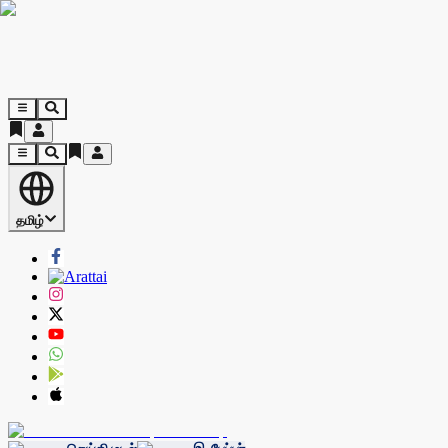
தமிழ்