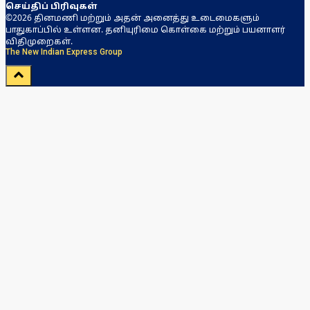
செய்திப் பிரிவுகள்
©2026 தினமணி மற்றும் அதன் அனைத்து உடைமைகளும்
பாதுகாப்பில் உள்ளன. தனியுரிமை கொள்கை மற்றும் பயனாளர்
விதிமுறைகள்.
The New Indian Express Group