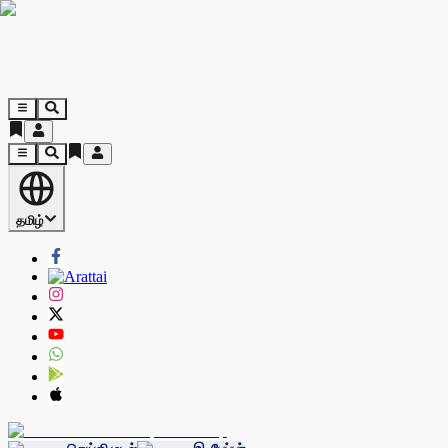
தமிழ்