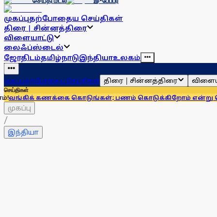
செய்தி மடல்
இ-பேப்பர்
முகப்பு
தற்போதைய செய்திகள்
திரை | சின்னத்திரை
விளையாட்டு
லைஃப்ஸ்டைல்
ஜோதிடம்
தமிழ்நாடு
இந்தியா
உலகம்
திரை | சின்னத்திரை
விளைய
முகப்பு
தற்போதைய செய்திகள்
செய்திகள்
ணக்கை கொடுங்கள்; பணம் கொடுக்கிறோம் என்று சொன்னால்... 
முகப்பு
/
இந்தியா