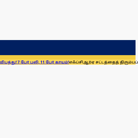
பலி, 11 பேர் காயம்!
எஃப்சிஆர்ஏ சட்டத்தைத் திரும்பப் பெறுக: மு.க