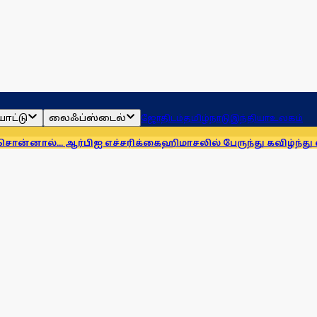
ாட்டு
லைஃப்ஸ்டைல்
ஜோதிடம்
தமிழ்நாடு
இந்தியா
உலகம்
ஆர்பிஐ எச்சரிக்கை
ஹிமாசலில் பேருந்து கவிழ்ந்து விபத்து! 7 பேர் 