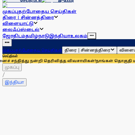
செய்தி மடல்
இ-பேப்பர்
முகப்பு
தற்போதைய செய்திகள்
திரை | சின்னத்திரை
விளையாட்டு
லைஃப்ஸ்டைல்
ஜோதிடம்
தமிழ்நாடு
இந்தியா
உலகம்
திரை | சின்னத்திரை
விளைய
முகப்பு
தற்போதைய செய்திகள்
செய்திகள்
து நன்றி தெரிவித்த விவசாயிகள்!
நாங்கள் தொகுதி மறுவரைக்கு 
முகப்பு
/
இந்தியா