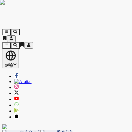
தமிழ்