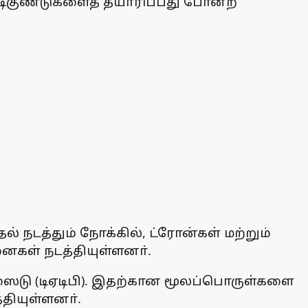
ிகுண்டுகளைத் தயாரிப்பது போன்ற
் நடத்தும் நோக்கில், ட்ரோன்கள் மற்றும்
ைகள் நடத்தியுள்ளனா்.
்ஸைடு (டிஏடிபி). இதற்கான மூலப்பொருள்களை
ியுள்ளனா்.