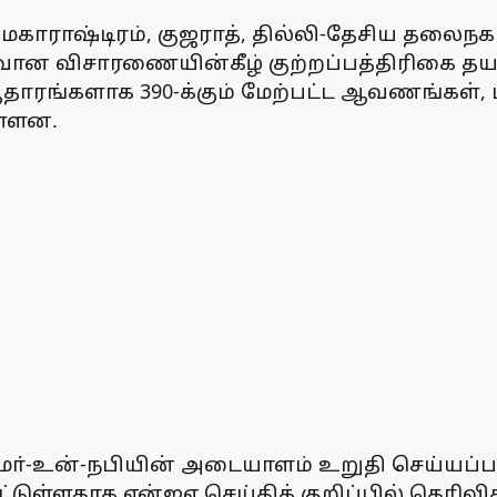
மகாராஷ்டிரம், குஜராத், தில்லி-தேசிய தலைநகா
ான விசாரணையின்கீழ் குற்றப்பத்திரிகை தயாரிக
னஆதாரங்களாக 390-க்கும் மேற்பட்ட ஆவணங்கள்,
ள்ளன.
-உன்-நபியின் அடையாளம் உறுதி செய்யப்பட்ட
ுள்ளதாக என்ஐஏ செய்திக் குறிப்பில் தெரிவிக்