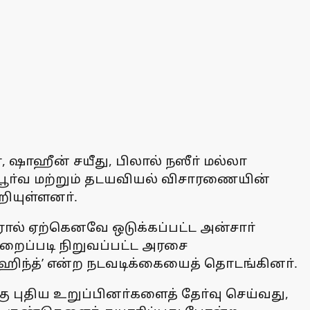
ா், ஷாஹீன் சயீது, பிலால் நஸீா் மல்லா
்பூா்வ மற்றும் தடயவியல் விசாரணையின்
றியுள்ளனா்.
னரால் ஏற்கெனவே ஒடுக்கப்பட்ட அன்சாா்
றைப்படி நிறுவப்பட்ட அரசை
 ஹிந்த்’ என்ற நடவடிக்கையைத் தொடங்கினா்.
ு புதிய உறுப்பினா்களைத் தோ்வு செய்வது,