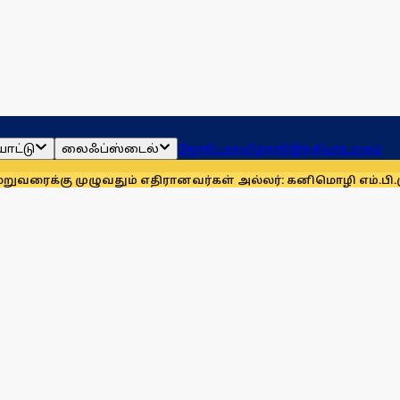
ாட்டு
லைஃப்ஸ்டைல்
ஜோதிடம்
தமிழ்நாடு
இந்தியா
உலகம்
முழுவதும் எதிரானவர்கள் அல்லர்: கனிமொழி எம்.பி.
முழுமையான 