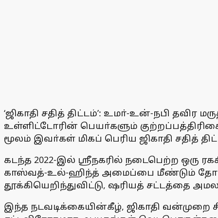
‘ஜிகாதி சதித் திட்டம்’: உமா்-உன்-நபி தவிர ம
உள்ளிட்டோரின் பெயா்களும் குற்றப்பத்திர
மூலம் இவா்கள் மிகப் பெரிய ஜிகாதி சதித் த
கடந்த 2022-இல் ஸ்ரீநகரில் நடைபெற்ற ஒரு ரக
காஸ்வத்-உல்-ஹிந்த் அமைப்பை மீண்டும் தோ
தூக்கியெறிந்துவிட்டு, ஷரியத் சட்டத்தை அ
இந்த நடவடிக்கையின்கீழ், ஜிகாதி வன்முறை சி