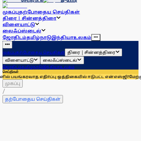
செய்தி மடல்
இ-பேப்பர்
முகப்பு
தற்போதைய செய்திகள்
திரை | சின்னத்திரை
விளையாட்டு
லைஃப்ஸ்டைல்
ஜோதிடம்
தமிழ்நாடு
இந்தியா
உலகம்
திரை | சின்னத்திரை
முகப்பு
தற்போதைய செய்திகள்
விளையாட்டு
லைஃப்ஸ்டைல்
ஜோதிடம்
தமிழ்நாடு
இந்தியா
உலகம்
செய்திகள்
ரவாத எதிா்ப்பு ஒத்திகையில் ஈடுபட்ட என்எஸ்ஜி!
மேற்கு தொடா்ச்ச
முகப்பு
/
தற்போதைய செய்திகள்