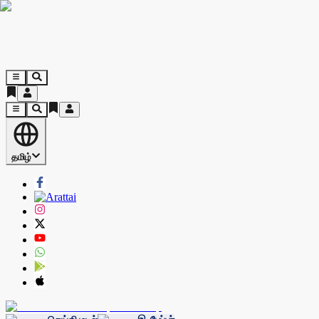
தமிழ்