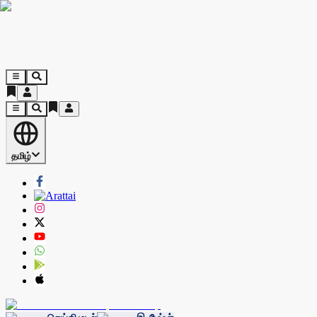
தமிழ்