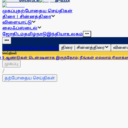
செய்தி மடல்
இ-பேப்பர்
முகப்பு
தற்போதைய செய்திகள்
திரை | சின்னத்திரை
விளையாட்டு
லைஃப்ஸ்டைல்
ஜோதிடம்
தமிழ்நாடு
இந்தியா
உலகம்
திரை | சின்னத்திரை
விளைய
முகப்பு
தற்போதைய செய்திகள்
செய்திகள்
ென்ஷனாக இருந்தோம்; நீங்கள் எல்லாம் ரிலாக்ஸாக இருக்கிறீர்க
முகப்பு
/
தற்போதைய செய்திகள்