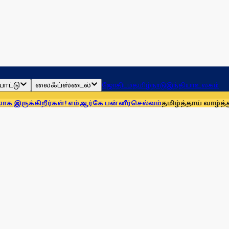
ாட்டு
லைஃப்ஸ்டைல்
ஜோதிடம்
தமிழ்நாடு
இந்தியா
உலகம்
ள்! எம்ஆர்கே பன்னீர்செல்வம்
தமிழ்த்தாய் வாழ்த்துக்கு முதலிடம