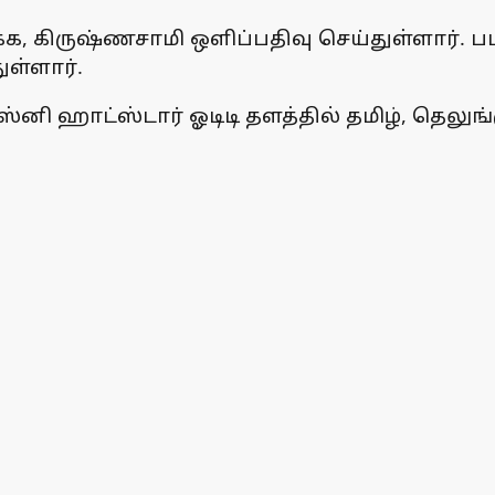
, கிருஷ்ணசாமி ஒளிப்பதிவு செய்துள்ளார். ப
ள்ளார்.
்னி ஹாட்ஸ்டார் ஓடிடி தளத்தில் தமிழ், தெலு