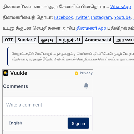
தினமணி'யை வாட்ஸ்ஆப் சேனலில் பின்தொடர...
WhatsApp
தினமணியைத் தொடர:
Facebook
,
Twitter
,
Instagram
,
Youtube
,
உடனுக்குடன் செய்திகளை அறிய
தினமணி App
பதிவிறக்கம்
OTT
Sundar C
ஓடிடி
சுந்தர் சி
Aranmanai 4
அரண்ம
பின்னூட்டத்தில் வெளியாகும் கருத்துகளுக்கு அவற்றைப் பதிவிடுவோரே முழுப் பொற
எந்தவொரு கருத்தும் இந்திய அரசின் தகவல் தொழில்நுட்பக் கொள்கைப்படி தண்டனைக்கு