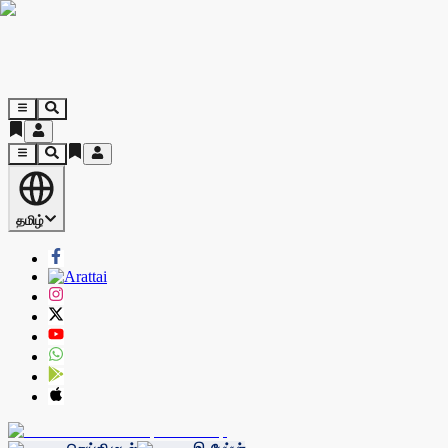
தமிழ்