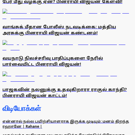
பேர் மீது வழக்கு ஏன்? பினராயி விஜயன் கேள்வி!
வாங்சுக் மீதான போலீஸ் நடவடிக்கை: மத்திய
அரசுக்கு பினராயி விஜயன் கண்டனம்!
வயநாடு நிலச்சரிவு பாதிப்புகளை நேரில்
பார்வையிட்ட பினராயி விஜயன்!
பாஜகவின் நலனுக்கு உதவுகிறாரா ராகுல் காந்தி?
பினராயி விஜயன் காட்டம்!
விடியோக்கள்
என்னால் நல்ல பயிற்சியாளராக இருக்க முடியும்: மனம் திறந்த
ரஹானே | Rahane |