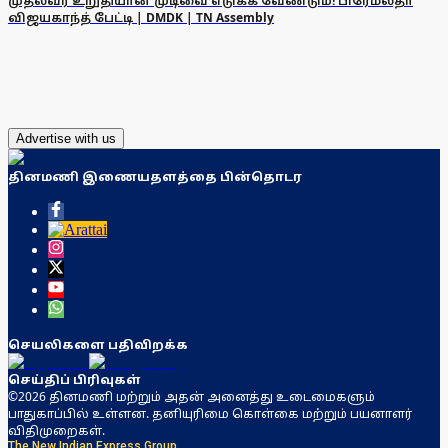
முதல்வர் உறுதியான முடிவை எடுக்க வேண்டும்! பிரேமலதா
விஜயகாந்த் பேட்டி | DMDK | TN Assembly
Advertise with us
தினமணி இணையதளத்தை பின்தொடர
செயலிகளை பதிவிறக்க
செய்திப் பிரிவுகள்
©2026 தினமணி மற்றும் அதன் அனைத்து உடைமைகளும்
பாதுகாப்பில் உள்ளன. தனியுரிமை கொள்கை மற்றும் பயனாளர்
விதிமுறைகள்.
The New Indian Express Group