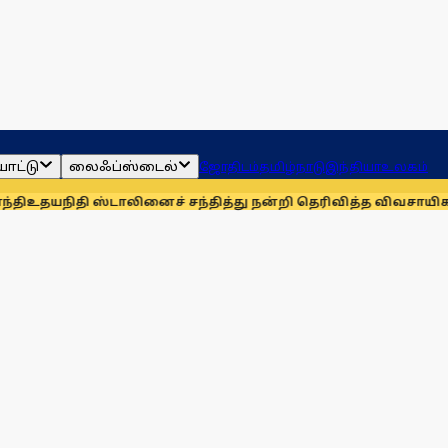
ாட்டு
லைஃப்ஸ்டைல்
ஜோதிடம்
தமிழ்நாடு
இந்தியா
உலகம்
 ஸ்டாலினைச் சந்தித்து நன்றி தெரிவித்த விவசாயிகள்!
நாங்கள் 