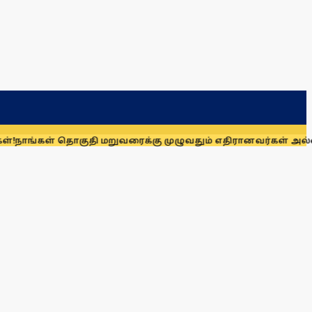
தொகுதி மறுவரைக்கு முழுவதும் எதிரானவர்கள் அல்லர்: கனிமொழி