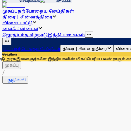
செய்தி மடல்
இ-பேப்பர்
முகப்பு
தற்போதைய செய்திகள்
திரை | சின்னத்திரை
விளையாட்டு
லைஃப்ஸ்டைல்
ஜோதிடம்
தமிழ்நாடு
இந்தியா
உலகம்
திரை | சின்னத்திரை
விளைய
முகப்பு
தற்போதைய செய்திகள்
செய்திகள்
ர்களே இந்தியாவின் மிகப்பெரிய பலம்: ராகுல் காந்தி
உதயநிதி
முகப்பு
/
புதுதில்லி