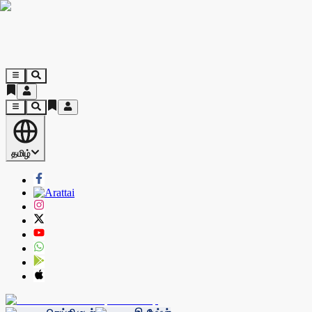
தமிழ்