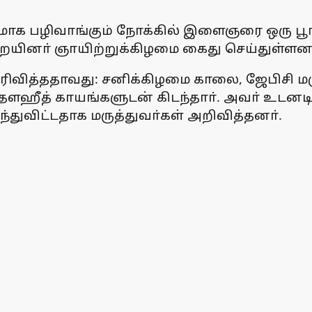
ாக பழிவாங்கும் நோக்கில் இளைஞரை ஒரு பூங்க
ையினா் ஞாயிற்றுக்கிழமை கைது செய்துள்ளனா
ரிவித்ததாவது: சனிக்கிழமை காலை, ஜேபிசி மர
ன தௌஹீத் காயங்களுடன் கிடந்தாா். அவா் உடன
துவிட்டதாக மருத்துவா்கள் அறிவித்தனா்.