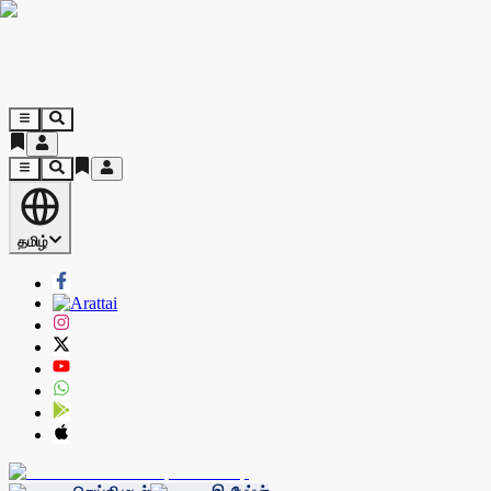
தமிழ்