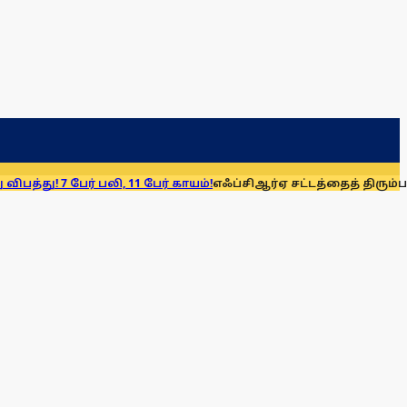
ர் பலி, 11 பேர் காயம்!
எஃப்சிஆர்ஏ சட்டத்தைத் திரும்பப் பெறுக: மு