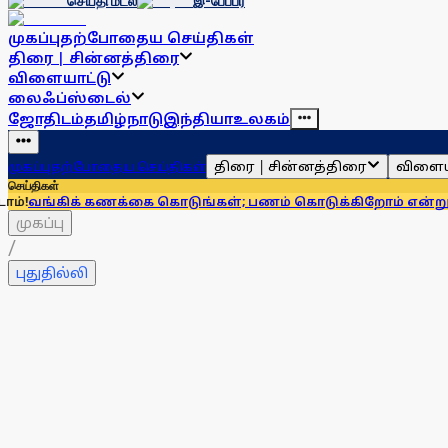
செய்தி மடல்
இ-பேப்பர்
முகப்பு
தற்போதைய செய்திகள்
திரை | சின்னத்திரை
விளையாட்டு
லைஃப்ஸ்டைல்
ஜோதிடம்
தமிழ்நாடு
இந்தியா
உலகம்
திரை | சின்னத்திரை
விளைய
முகப்பு
தற்போதைய செய்திகள்
செய்திகள்
 கணக்கை கொடுங்கள்; பணம் கொடுக்கிறோம் என்று சொன்னால்..
முகப்பு
/
புதுதில்லி