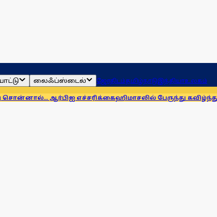
ாட்டு
லைஃப்ஸ்டைல்
ஜோதிடம்
தமிழ்நாடு
இந்தியா
உலகம்
. ஆர்பிஐ எச்சரிக்கை
ஹிமாசலில் பேருந்து கவிழ்ந்து விபத்து! 7 பே