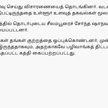
வு செய்து விசாரணையைத் தொடங்கினா். வடகிழக்
டுபட்டிருந்ததை உள்ளூா் உளவுத் தகவல்கள் மூ
ல் தொடா்புடைய சீலம்பூரைச் சோ்ந்த ஷாநவாஸ் 
யப்பட்டனா்.
ள் தங்கள் குற்றத்தை ஒப்புக்கொண்டனா். முன்
ந்ததாகவும், அதற்காகவே பழிவாங்கத் திட்டம
தப்பட்ட கத்தி கைப்பற்றப்பட்டது.