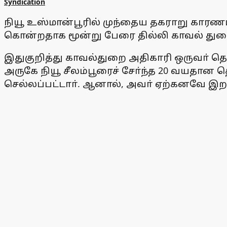
Syndication
நியூ உஸ்மான்பூரில் முந்தைய தகராறு காரணம
கொன்றதாக மூன்று பேரை தில்லி காவல் துற
இதுகுறித்து காவல்துறை அதிகாரி ஒருவா் தெ
அருகே நியூ சீலம்பூரைச் சோ்ந்த 20 வயதா
செல்லப்பட்டாா். ஆனால், அவா் ஏற்கனவே இறந்