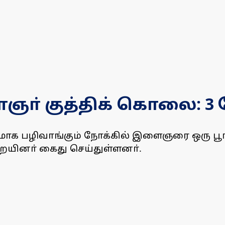
ா் குத்திக் கொலை: 3 ப
ாக பழிவாங்கும் நோக்கில் இளைஞரை ஒரு பூங்க
ையினா் கைது செய்துள்ளனா்.