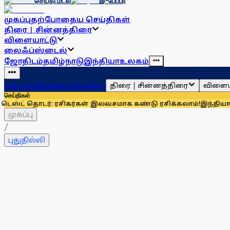
செய்தி மடல்
இ-பேப்பர்
முகப்பு
தற்போதைய செய்திகள்
திரை | சின்னத்திரை
விளையாட்டு
லைஃப்ஸ்டைல்
ஜோதிடம்
தமிழ்நாடு
இந்தியா
உலகம்
திரை | சின்னத்திரை
விளைய
முகப்பு
தற்போதைய செய்திகள்
செய்திகள்
்: ரசிகர்கள் இலவசமாக கண்டு ரசிக்கலாம்!
இந்தியாவுக்கு 67% எ
முகப்பு
/
புதுதில்லி