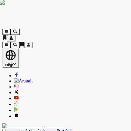
தமிழ்