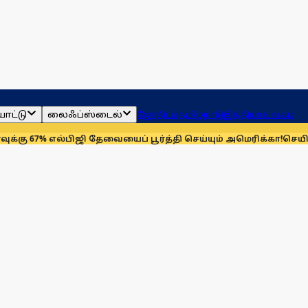
ாட்டு
லைஃப்ஸ்டைல்
ஜோதிடம்
தமிழ்நாடு
இந்தியா
உலகம்
ல்பிஜி தேவையைப் பூர்த்தி செய்யும் அமெரிக்கா!
செயின்ட் லூயிஸ் 