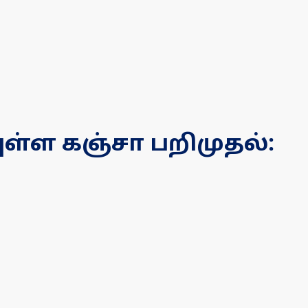
ுள்ள கஞ்சா பறிமுதல்: