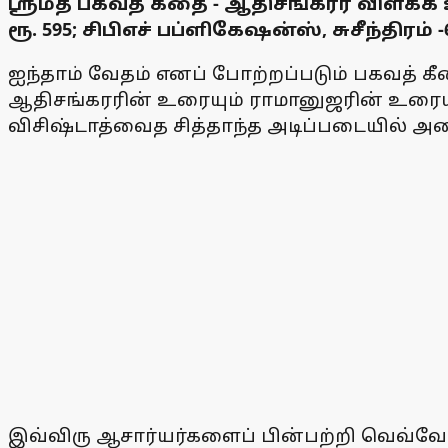
ஸ்ரீமத் பகவத் கீதை - ஆதிசங்கரர் விளக்க 
ரூ. 595; சிபிஎச் பப்ளிகேஷன்ஸ், சுசீந்திரம் -62
ஐந்தாம் வேதம் எனப் போற்றப்படும் பகவத் 
ஆதிசங்கரரின் உரையும் ராமானுஜரின் உரைய
விசிஷ்டாத்வைத சித்தாந்த அடிப்படையில் அ
இவ்விரு ஆசார்யர்களைப் பின்பற்றி வெவ்வே