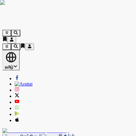
தமிழ்