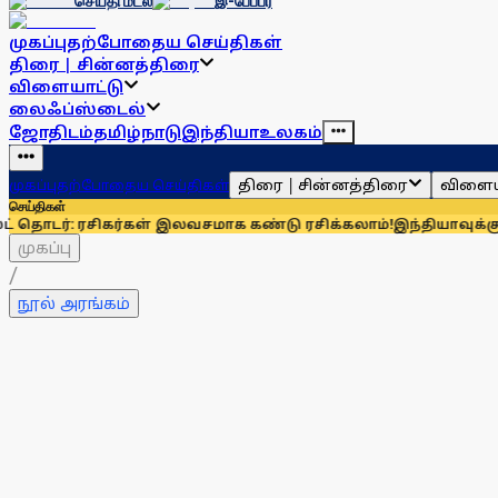
செய்தி மடல்
இ-பேப்பர்
முகப்பு
தற்போதைய செய்திகள்
திரை | சின்னத்திரை
விளையாட்டு
லைஃப்ஸ்டைல்
ஜோதிடம்
தமிழ்நாடு
இந்தியா
உலகம்
திரை | சின்னத்திரை
விளைய
முகப்பு
தற்போதைய செய்திகள்
செய்திகள்
சிகர்கள் இலவசமாக கண்டு ரசிக்கலாம்!
இந்தியாவுக்கு 67% எல்பி
முகப்பு
/
நூல் அரங்கம்