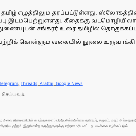
ிழ் எழுத்திலும் தரப்பட்டுள்ளது. ஸ்லோகத்தி
பு இடம்பெற்றுள்ளது. கீதைக்கு வடமொழியில
ுணையுடன் சங்கரர் உரை தமிழில் தொகுக்கப்பட
ிக் கொள்ளும் வகையில் நூலை உருவாக்கியுள்
Telegram
,
Threads
,
Arattai
,
Google News
 செய்யவும்.
ுப்பு; அவை தினமணியின் கருத்துகளைப் பிரதிபலிக்கவில்லை.தனிநபர், சமூகம், மதம் அல்லது
ரிய குற்றம். இதுபோன்ற கருத்துகளுக்கு எதிராக உரிய சட்ட நடவடிக்கை எடுக்கப்படும்.