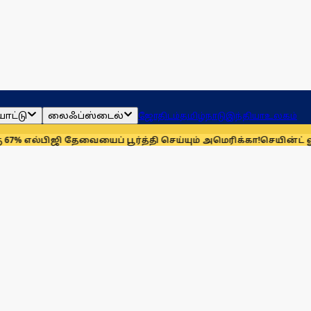
ாட்டு
லைஃப்ஸ்டைல்
ஜோதிடம்
தமிழ்நாடு
இந்தியா
உலகம்
ஜி தேவையைப் பூர்த்தி செய்யும் அமெரிக்கா!
செயின்ட் லூயிஸ் ரேப்ப