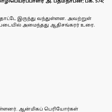
ழிபெயர்ப்பாளர் அ. பத்மநாபன்; பக். 574;
ட்டே இருந்து வந்துள்ளன. அவற்றுள்
்படையில் அமைந்தது ஆதிசங்கரர் உரை.
ள்ளனர். ஆன்மிகப் பெரியோர்கள்