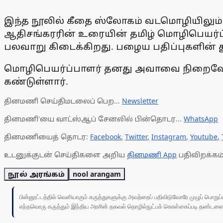
இந்த நூலில் கீதை ஸ்லோகம் வடமொழியிலும் தம
ஆதிசங்கரரின் உரையின் தமிழ் மொழிபெயர்ப்
பலவாறு கிடைக்கிறது. பழைய பதிப்புகளின் த
மொழிபெயர்ப்பாளர் தனது அவாவை நிறைவேற்ற
கண்டுள்ளார்.
தினமணி செய்திமடலைப் பெற...
Newsletter
தினமணி'யை வாட்ஸ்ஆப் சேனலில் பின்தொடர...
WhatsApp
தினமணியைத் தொடர:
Facebook
,
Twitter
,
Instagram
,
Youtube
,
உடனுக்குடன் செய்திகளை அறிய
தினமணி App
பதிவிறக்கம்
நூல் அரங்கம்
nool arangam
பின்னூட்டத்தில் வெளியாகும் கருத்துகளுக்கு அவற்றைப் பதிவிடுவோரே முழுப் பொற
எந்தவொரு கருத்தும் இந்திய அரசின் தகவல் தொழில்நுட்பக் கொள்கைப்படி தண்டனைக்கு