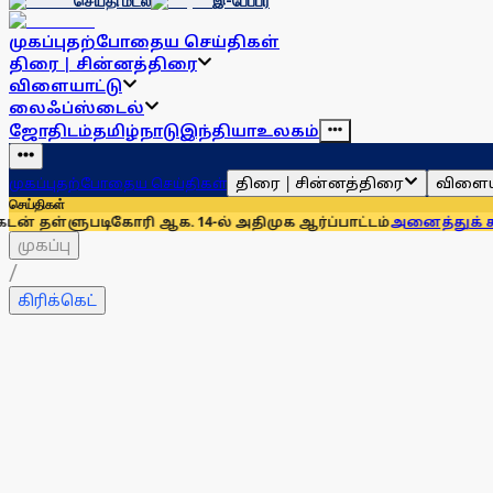
செய்தி மடல்
இ-பேப்பர்
முகப்பு
தற்போதைய செய்திகள்
திரை | சின்னத்திரை
விளையாட்டு
லைஃப்ஸ்டைல்
ஜோதிடம்
தமிழ்நாடு
இந்தியா
உலகம்
திரை | சின்னத்திரை
விளைய
முகப்பு
தற்போதைய செய்திகள்
செய்திகள்
ிகோரி ஆக. 14-ல் அதிமுக ஆர்ப்பாட்டம்
அனைத்துக் கட்சிக் கூட்ட
முகப்பு
/
கிரிக்கெட்