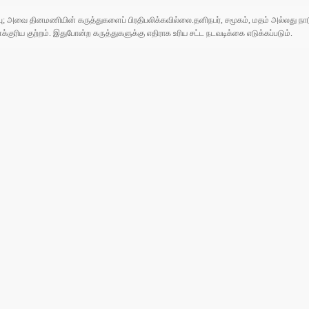
ுப்பு; அவை தினமணியின் கருத்துகளைப் பிரதிபலிக்கவில்லை.தனிநபர், சமூகம், மதம் அல்லது
ரிய குற்றம். இதுபோன்ற கருத்துகளுக்கு எதிராக உரிய சட்ட நடவடிக்கை எடுக்கப்படும்.