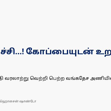
ச்சி...! கோப்பையுடன் உ
ி வரலாற்று வெற்றி பெற்ற வங்கதேச அணியின
்முல் ஹொசைன் ஷாண்டோ