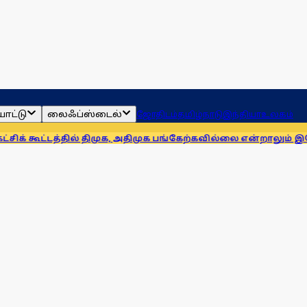
ாட்டு
லைஃப்ஸ்டைல்
ஜோதிடம்
தமிழ்நாடு
இந்தியா
உலகம்
த்தில் திமுக, அதிமுக பங்கேற்கவில்லை என்றாலும் இதே நிலைப்ப