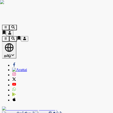
தமிழ்