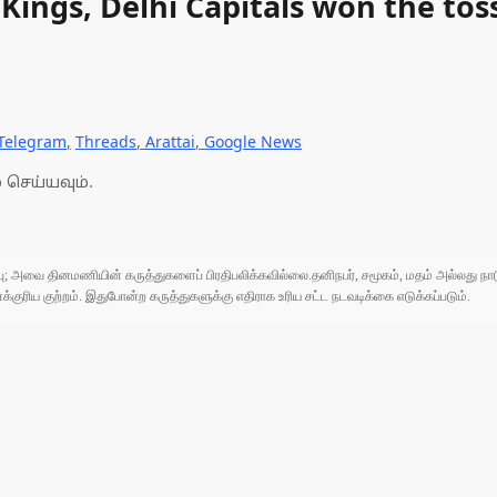
Kings, Delhi Capitals won the tos
Telegram
,
Threads
,
Arattai
,
Google News
 செய்யவும்.
ுப்பு; அவை தினமணியின் கருத்துகளைப் பிரதிபலிக்கவில்லை.தனிநபர், சமூகம், மதம் அல்லது
ரிய குற்றம். இதுபோன்ற கருத்துகளுக்கு எதிராக உரிய சட்ட நடவடிக்கை எடுக்கப்படும்.