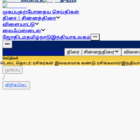
செய்தி மடல்
இ-பேப்பர்
முகப்பு
தற்போதைய செய்திகள்
திரை | சின்னத்திரை
விளையாட்டு
லைஃப்ஸ்டைல்
ஜோதிடம்
தமிழ்நாடு
இந்தியா
உலகம்
திரை | சின்னத்திரை
விளைய
முகப்பு
தற்போதைய செய்திகள்
செய்திகள்
ர்: ரசிகர்கள் இலவசமாக கண்டு ரசிக்கலாம்!
இந்தியாவுக்கு 67% 
முகப்பு
/
கிரிக்கெட்