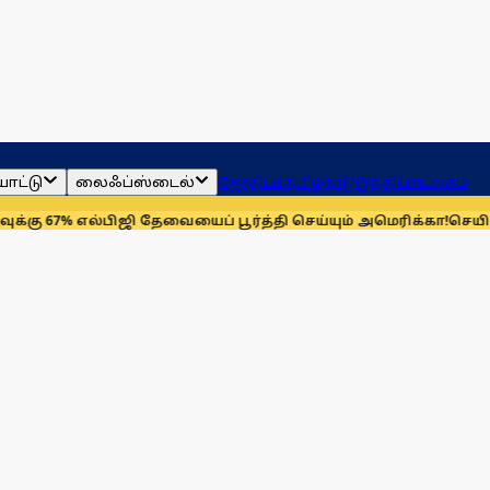
ாட்டு
லைஃப்ஸ்டைல்
ஜோதிடம்
தமிழ்நாடு
இந்தியா
உலகம்
எல்பிஜி தேவையைப் பூர்த்தி செய்யும் அமெரிக்கா!
செயின்ட் லூயிஸ் 