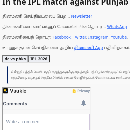
In the IPL match against Punjab 
தினமணி செய்திமடலைப் பெற...
Newsletter
தினமணி'யை வாட்ஸ்ஆப் சேனலில் பின்தொடர...
WhatsApp
தினமணியைத் தொடர:
Facebook
,
Twitter
,
Instagram
,
Youtube
,
உடனுக்குடன் செய்திகளை அறிய
தினமணி App
பதிவிறக்கம்
dc vs pbks
IPL 2026
பின்னூட்டத்தில் வெளியாகும் கருத்துகளுக்கு அவற்றைப் பதிவிடுவோரே முழுப் பொற
எந்தவொரு கருத்தும் இந்திய அரசின் தகவல் தொழில்நுட்பக் கொள்கைப்படி தண்டனைக்கு