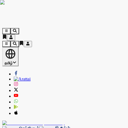
தமிழ்