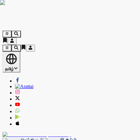
தமிழ்