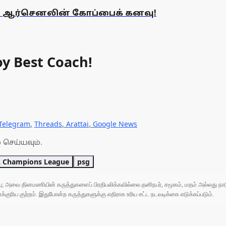
ும் ஆர்செனலின் கோப்பைக் கனவு!
oy Best Coach!
Telegram
,
Threads
,
Arattai
,
Google News
 செய்யவும்.
 Champions League
psg
ுப்பு; அவை தினமணியின் கருத்துகளைப் பிரதிபலிக்கவில்லை.தனிநபர், சமூகம், மதம் அல்லது
ரிய குற்றம். இதுபோன்ற கருத்துகளுக்கு எதிராக உரிய சட்ட நடவடிக்கை எடுக்கப்படும்.