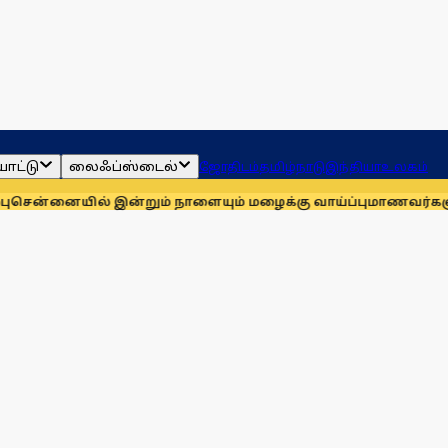
ாட்டு
லைஃப்ஸ்டைல்
ஜோதிடம்
தமிழ்நாடு
இந்தியா
உலகம்
 இன்றும் நாளையும் மழைக்கு வாய்ப்பு
மாணவர்களுக்காக முதலில்