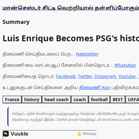
மான்செஸ்டர் சிட்டி வெற்றியால் தள்ளிப்போக
Summary
Luis Enrique Becomes PSG's hist
தினமணி செய்திமடலைப் பெற...
Newsletter
தினமணி'யை வாட்ஸ்ஆப் சேனலில் பின்தொடர...
WhatsApp
தினமணியைத் தொடர:
Facebook
,
Twitter
,
Instagram
,
Youtube
,
உடனுக்குடன் செய்திகளை அறிய
தினமணி App
பதிவிறக்கம்
France
history
head coach
coach
football
BEST
UEFA
பின்னூட்டத்தில் வெளியாகும் கருத்துகளுக்கு அவற்றைப் பதிவிடுவோரே முழுப் பொற
எந்தவொரு கருத்தும் இந்திய அரசின் தகவல் தொழில்நுட்பக் கொள்கைப்படி தண்டனைக்கு