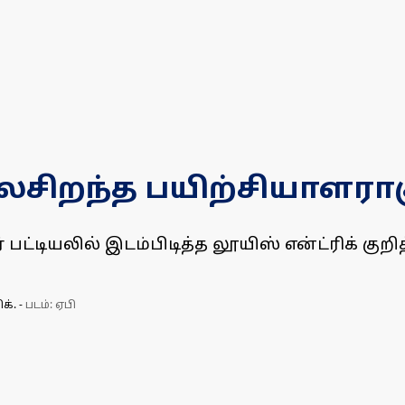
ிறந்த பயிற்சியாளராகும
டியலில் இடம்பிடித்த லூயிஸ் என்ட்ரிக் குறித்
க்.
-
படம்: ஏபி