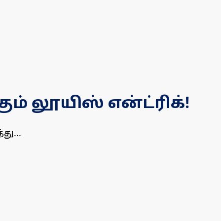
் லூயிஸ் என்ட்ரிக்!
து...