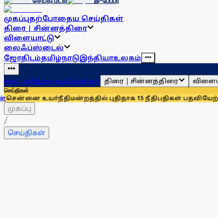
செய்தி மடல்
இ-பேப்பர்
முகப்பு
தற்போதைய செய்திகள்
திரை | சின்னத்திரை
விளையாட்டு
லைஃப்ஸ்டைல்
ஜோதிடம்
தமிழ்நாடு
இந்தியா
உலகம்
திரை | சின்னத்திரை
விளைய
முகப்பு
தற்போதைய செய்திகள்
செய்திகள்
்நீதிமன்றத்தில் புதிதாக 15 நீதிபதிகள் பதவியேற்பு
சென்னையில்
முகப்பு
/
செய்திகள்