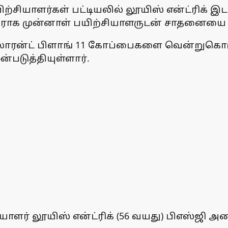
்சியாளர்கள் பட்டியலில் லூயிஸ் என்ட்ரிக் இ
ாக முன்னாள் பயிற்சியாளருடன் சாதனையை ச
் லாரன்ட் பிளாங் 11 கோப்பைகளை வென்றுகொ
்படுத்தியுள்ளார்.
ியாளர் லூயிஸ் என்ட்ரிக் (56 வயது) பிஎஸ்ஜி 