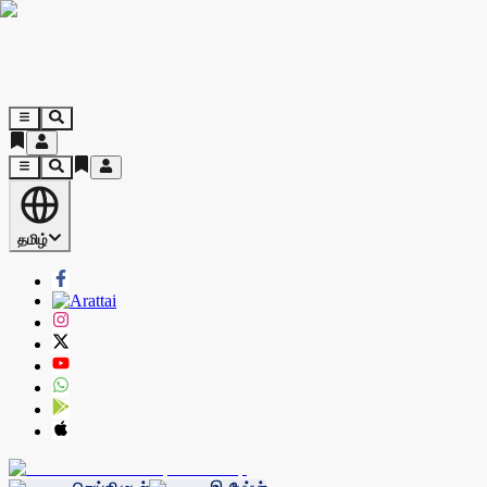
தமிழ்