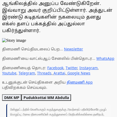
ஆங்கிலத்தில் அனுப்ப வேண்டுகிறேன்.
இவ்வாறு அவர் குறிப்பிட்டுள்ளார். அத்துடன்
இரண்டு கடிதங்களின் நகலையும் தனது
எக்ஸ் தளப் பக்கத்தில் அப்துல்லா
பகிர்ந்துள்ளார்.
தினமணி செய்திமடலைப் பெற...
Newsletter
தினமணி'யை வாட்ஸ்ஆப் சேனலில் பின்தொடர...
WhatsApp
தினமணியைத் தொடர:
Facebook
,
Twitter
,
Instagram
,
Youtube
,
Telegram
,
Threads
,
Arattai
,
Google News
உடனுக்குடன் செய்திகளை அறிய
தினமணி App
பதிவிறக்கம் செய்யவும்.
DMK MP
Pudukkottai MM Abdulla
பின்னூட்டத்தில் வெளியாகும் கருத்துகளுக்கு அவற்றைப் பதிவிடுவோரே முழுப்
பொறுப்பு; அவை தினமணியின் கருத்துகளைப் பிரதிபலிக்கவில்லை.தனிநபர்,