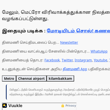
மேலும், மெட்ரோ விரிவாக்கத்துக்கான நில
வழங்கப்பட்டுள்ளது.
இதையும் படிக்க :
மோடியிடம் சொல்! கணவ
தினமணி செய்திமடலைப் பெற...
Newsletter
தினமணி'யை வாட்ஸ்ஆப் சேனலில் பின்தொடர...
WhatsApp
தினமணியைத் தொடர:
Facebook
,
Twitter
,
Instagram
,
Youtube
,
உடனுக்குடன் செய்திகளை அறிய
தினமணி App
பதிவிறக்கம்
Metro
Chennai airport
kilambakkam
பின்னூட்டத்தில் வெளியாகும் கருத்துகளுக்கு அவற்றைப் பதிவிடுவோரே முழுப் பொற
எந்தவொரு கருத்தும் இந்திய அரசின் தகவல் தொழில்நுட்பக் கொள்கைப்படி தண்டனைக்கு