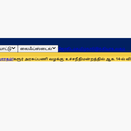
ாட்டு
லைஃப்ஸ்டைல்
ஜோதிடம்
தமிழ்நாடு
இந்தியா
உலகம்
 அரசுப்பணி வழக்கு: உச்சநீதிமன்றத்தில் ஆக. 14-ல் விசாரணை
முன