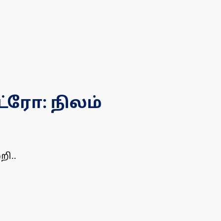
்ரோ: நிலம்
றி..