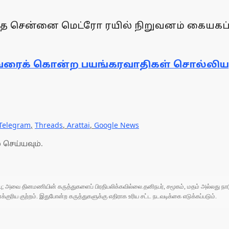
த்தை சென்னை மெட்ரோ ரயில் நிறுவனம் கையகப
ரைக் கொன்ற பயங்கரவாதிகள் சொல்லியனு
Telegram
,
Threads
,
Arattai
,
Google News
 செய்யவும்.
ுப்பு; அவை தினமணியின் கருத்துகளைப் பிரதிபலிக்கவில்லை.தனிநபர், சமூகம், மதம் அல்லது
ரிய குற்றம். இதுபோன்ற கருத்துகளுக்கு எதிராக உரிய சட்ட நடவடிக்கை எடுக்கப்படும்.