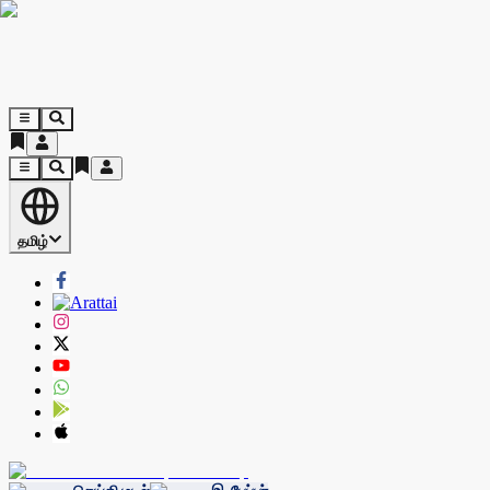
தமிழ்