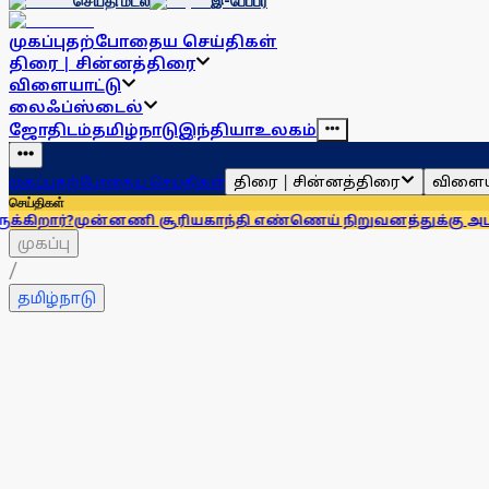
செய்தி மடல்
இ-பேப்பர்
முகப்பு
தற்போதைய செய்திகள்
திரை | சின்னத்திரை
விளையாட்டு
லைஃப்ஸ்டைல்
ஜோதிடம்
தமிழ்நாடு
இந்தியா
உலகம்
திரை | சின்னத்திரை
விளைய
முகப்பு
தற்போதைய செய்திகள்
செய்திகள்
ன்னணி சூரியகாந்தி எண்ணெய் நிறுவனத்துக்கு அபராதம்!
கரூர்
முகப்பு
/
தமிழ்நாடு